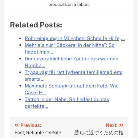
produces on a tablet.
Related Posts:
Rohrreinigung in München: Schnelle Hilfe,…
Mehr als nur “Bäckerei in der Nähe”: So
findet man…
Der unvergleichliche Zauber des warmen
Nutella…
Trygg väg till rätt fyrbenta familjemedlem:
smarta…
Maximale Schlagkraft auf dem Feld: Wie
Case IH…
Tattoo in der Nähe: So findest du das
perfekte…
Post
Previous:
Next:
Fast, Reliable On-Site
勝ちに近づくための指
navigation