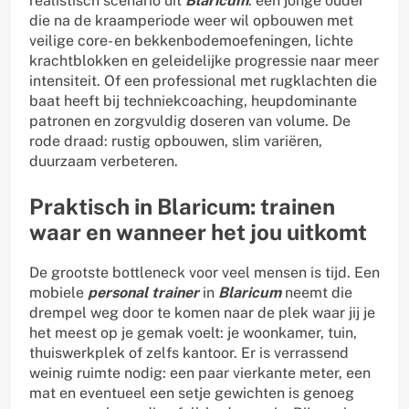
realistisch scenario uit
Blaricum
: een jonge ouder
die na de kraamperiode weer wil opbouwen met
veilige core- en bekkenbodemoefeningen, lichte
krachtblokken en geleidelijke progressie naar meer
intensiteit. Of een professional met rugklachten die
baat heeft bij techniekcoaching, heupdominante
patronen en zorgvuldig doseren van volume. De
rode draad: rustig opbouwen, slim variëren,
duurzaam verbeteren.
Praktisch in Blaricum: trainen
waar en wanneer het jou uitkomt
De grootste bottleneck voor veel mensen is tijd. Een
mobiele
personal trainer
in
Blaricum
neemt die
drempel weg door te komen naar de plek waar jij je
het meest op je gemak voelt: je woonkamer, tuin,
thuiswerkplek of zelfs kantoor. Er is verrassend
weinig ruimte nodig: een paar vierkante meter, een
mat en eventueel een setje gewichten is genoeg