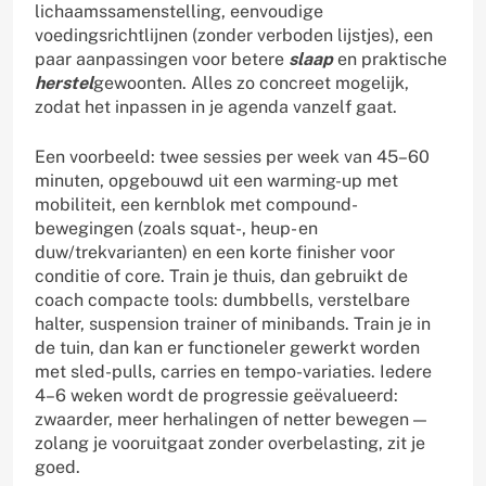
lichaamssamenstelling, eenvoudige
voedingsrichtlijnen (zonder verboden lijstjes), een
paar aanpassingen voor betere
slaap
en praktische
herstel
gewoonten. Alles zo concreet mogelijk,
zodat het inpassen in je agenda vanzelf gaat.
Een voorbeeld: twee sessies per week van 45–60
minuten, opgebouwd uit een warming-up met
mobiliteit, een kernblok met compound-
bewegingen (zoals squat-, heup- en
duw/trekvarianten) en een korte finisher voor
conditie of core. Train je thuis, dan gebruikt de
coach compacte tools: dumbbells, verstelbare
halter, suspension trainer of minibands. Train je in
de tuin, dan kan er functioneler gewerkt worden
met sled-pulls, carries en tempo-variaties. Iedere
4–6 weken wordt de progressie geëvalueerd:
zwaarder, meer herhalingen of netter bewegen —
zolang je vooruitgaat zonder overbelasting, zit je
goed.