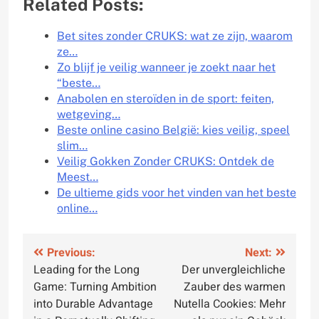
Related Posts:
Bet sites zonder CRUKS: wat ze zijn, waarom
ze…
Zo blijf je veilig wanneer je zoekt naar het
“beste…
Anabolen en steroïden in de sport: feiten,
wetgeving…
Beste online casino België: kies veilig, speel
slim…
Veilig Gokken Zonder CRUKS: Ontdek de
Meest…
De ultieme gids voor het vinden van het beste
online…
Post
Previous:
Next:
Leading for the Long
Der unvergleichliche
navigation
Game: Turning Ambition
Zauber des warmen
into Durable Advantage
Nutella Cookies: Mehr