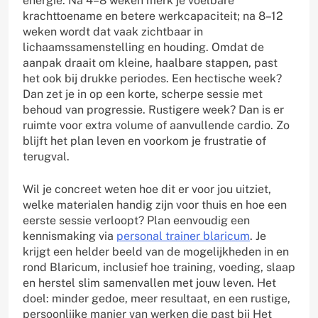
energie. Na 4–8 weken merk je voelbare
krachttoename en betere werkcapaciteit; na 8–12
weken wordt dat vaak zichtbaar in
lichaamssamenstelling en houding. Omdat de
aanpak draait om kleine, haalbare stappen, past
het ook bij drukke periodes. Een hectische week?
Dan zet je in op een korte, scherpe sessie met
behoud van progressie. Rustigere week? Dan is er
ruimte voor extra volume of aanvullende cardio. Zo
blijft het plan leven en voorkom je frustratie of
terugval.
Wil je concreet weten hoe dit er voor jou uitziet,
welke materialen handig zijn voor thuis en hoe een
eerste sessie verloopt? Plan eenvoudig een
kennismaking via
personal trainer blaricum
. Je
krijgt een helder beeld van de mogelijkheden in en
rond Blaricum, inclusief hoe training, voeding, slaap
en herstel slim samenvallen met jouw leven. Het
doel: minder gedoe, meer resultaat, en een rustige,
persoonlijke manier van werken die past bij Het