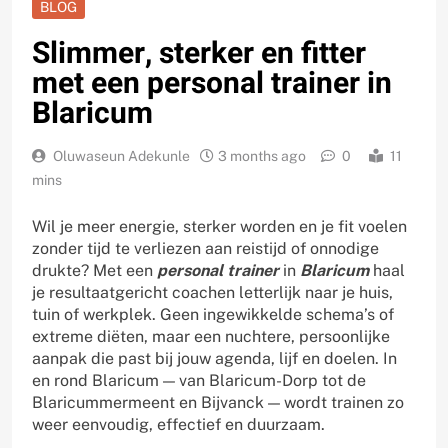
BLOG
Slimmer, sterker en fitter
met een personal trainer in
Blaricum
Oluwaseun Adekunle
3 months ago
0
11
mins
Wil je meer energie, sterker worden en je fit voelen
zonder tijd te verliezen aan reistijd of onnodige
drukte? Met een
personal trainer
in
Blaricum
haal
je resultaatgericht coachen letterlijk naar je huis,
tuin of werkplek. Geen ingewikkelde schema’s of
extreme diëten, maar een nuchtere, persoonlijke
aanpak die past bij jouw agenda, lijf en doelen. In
en rond Blaricum — van Blaricum-Dorp tot de
Blaricummermeent en Bijvanck — wordt trainen zo
weer eenvoudig, effectief en duurzaam.