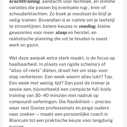
krachttraining
, aandacht voor techniek, en slimme
variaties die passen bij eventuele rug-, knie- of
schouderklachten. Zo boek je resultaat én blijf je
veilig trainen. Bovendien is er ruimte om je leefstijl
te stroomlijnen: betere keuzes in
voeding
, kleine
gewoontes voor meer
slaap
en herstel, en
realistische planning die vol te houden is naast
werk en gezin.
Wat deze aanpak extra sterk maakt, is de focus op
haalbaarheid. In plaats van rigide schema’s of
“alles-of-niets” diëten, draait het om stap-voor-
stap verbeteren. Een week waarin alles lukt? Top.
Een week met weinig tijd? Dan past de trainer je
sessie aan, bijvoorbeeld een compacte full-body
training van 30–40 minuten met nadruk op
compound-oefeningen. Die flexibiliteit — precies
waar veel Gooise professionals en jonge ouders
naar zoeken — maakt een persoonlijke coach in
Blaricum tot een praktische keuze voor langdurig
succes.