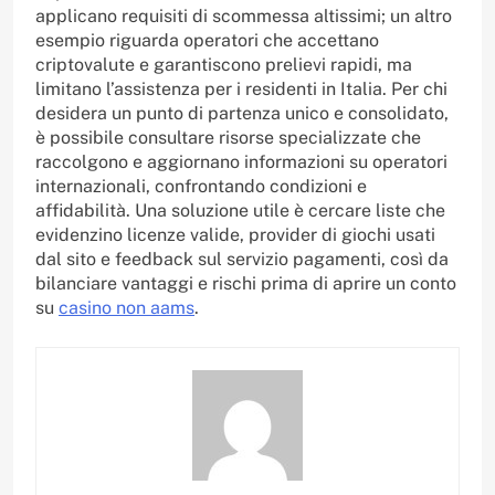
applicano requisiti di scommessa altissimi; un altro
esempio riguarda operatori che accettano
criptovalute e garantiscono prelievi rapidi, ma
limitano l’assistenza per i residenti in Italia. Per chi
desidera un punto di partenza unico e consolidato,
è possibile consultare risorse specializzate che
raccolgono e aggiornano informazioni su operatori
internazionali, confrontando condizioni e
affidabilità. Una soluzione utile è cercare liste che
evidenzino licenze valide, provider di giochi usati
dal sito e feedback sul servizio pagamenti, così da
bilanciare vantaggi e rischi prima di aprire un conto
su
casino non aams
.