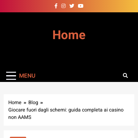
Skip
to
content
Home
MENU
Home
Blog
Giocare fuori dagli schemi: guida completa ai casino
non AAMS