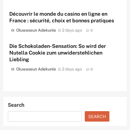
Découvrir le monde du casino en ligne en
France : sécurité, choix et bonnes pratiques
Oluwaseun Adekunle
2 days ago
0
Die Schokoladen-Sensation: So wird der
Nutella Cookie zum unwiderstehlichen
Liebling
Oluwaseun Adekunle
2 days ago
0
Search
SEARCH