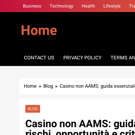
Skip
Business
Technology
Health
Lifestyle
Tr
to
content
Home
CONTACT US
PRIVACY POLICY
TERMS AN
Home
Blog
Casino non AAMS: guida essenziale p
BLOG
Casino non AAMS: guida
rischi, opportunità e crit