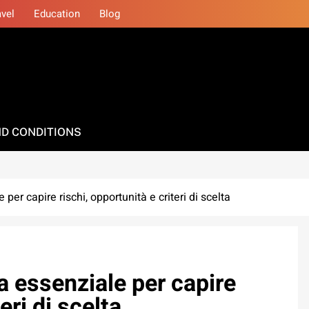
avel
Education
Blog
D CONDITIONS
er capire rischi, opportunità e criteri di scelta
 essenziale per capire
eri di scelta