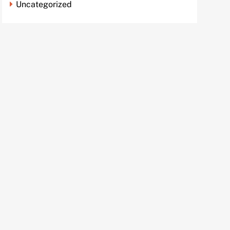
Uncategorized