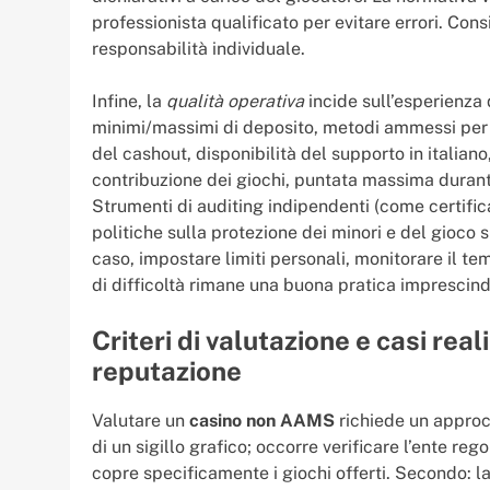
professionista qualificato per evitare errori. Con
responsabilità individuale.
Infine, la
qualità operativa
incide sull’esperienza 
minimi/massimi di deposito, metodi ammessi per 
del cashout, disponibilità del supporto in italian
contribuzione dei giochi, puntata massima durante il
Strumenti di auditing indipendenti (come certifica
politiche sulla protezione dei minori e del gioco s
caso, impostare limiti personali, monitorare il te
di difficoltà rimane una buona pratica imprescind
Criteri di valutazione e casi rea
reputazione
Valutare un
casino non AAMS
richiede un approc
di un sigillo grafico; occorre verificare l’ente rego
copre specificamente i giochi offerti. Secondo: l