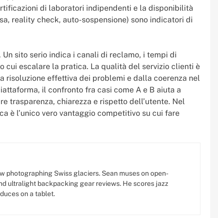
tificazioni di laboratori indipendenti e la disponibilità
esa, reality check, auto-sospensione) sono indicatori di
. Un sito serio indica i canali di reclamo, i tempi di
 cui escalare la pratica. La qualità del servizio clienti è
a risoluzione effettiva dei problemi e dalla coerenza nel
piattaforma, il confronto fra casi come A e B aiuta a
e trasparenza, chiarezza e rispetto dell’utente. Nel
ica è l’unico vero vantaggio competitivo su cui fare
w photographing Swiss glaciers. Sean muses on open-
d ultralight backpacking gear reviews. He scores jazz
oduces on a tablet.