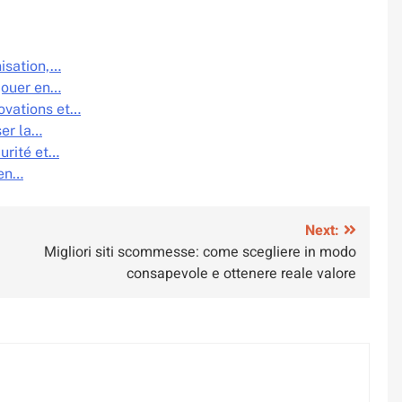
nisation,…
 jouer en…
ovations et…
ser la…
urité et…
 en…
Next:
Migliori siti scommesse: come scegliere in modo
consapevole e ottenere reale valore