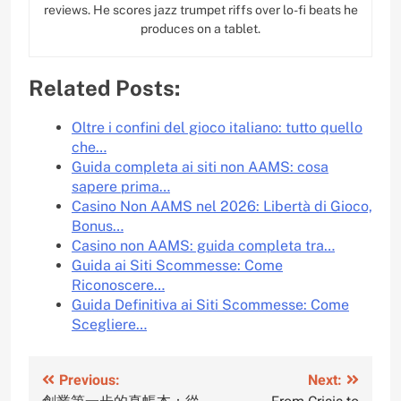
reviews. He scores jazz trumpet riffs over lo-fi beats he
produces on a tablet.
Related Posts:
Oltre i confini del gioco italiano: tutto quello
che…
Guida completa ai siti non AAMS: cosa
sapere prima…
Casino Non AAMS nel 2026: Libertà di Gioco,
Bonus…
Casino non AAMS: guida completa tra…
Guida ai Siti Scommesse: Come
Riconoscere…
Guida Definitiva ai Siti Scommesse: Come
Scegliere…
Post
Previous:
Next: