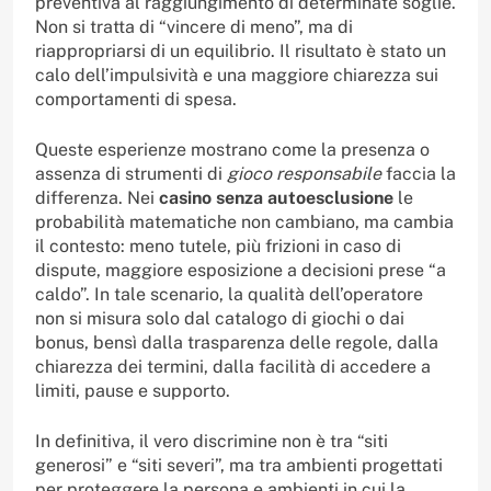
preventiva al raggiungimento di determinate soglie.
Non si tratta di “vincere di meno”, ma di
riappropriarsi di un equilibrio. Il risultato è stato un
calo dell’impulsività e una maggiore chiarezza sui
comportamenti di spesa.
Queste esperienze mostrano come la presenza o
assenza di strumenti di
gioco responsabile
faccia la
differenza. Nei
casino senza autoesclusione
le
probabilità matematiche non cambiano, ma cambia
il contesto: meno tutele, più frizioni in caso di
dispute, maggiore esposizione a decisioni prese “a
caldo”. In tale scenario, la qualità dell’operatore
non si misura solo dal catalogo di giochi o dai
bonus, bensì dalla trasparenza delle regole, dalla
chiarezza dei termini, dalla facilità di accedere a
limiti, pause e supporto.
In definitiva, il vero discrimine non è tra “siti
generosi” e “siti severi”, ma tra ambienti progettati
per proteggere la persona e ambienti in cui la