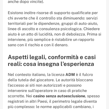
anche dopo vincite).
Esistono inoltre risorse di supporto qualificate per
chi avverte che il controllo sta diminuendo: servizi
territoriali per le dipendenze, gruppi di auto-aiuto,
linee di ascolto e consulenza psicologica. Chiedere
aiuto è un atto di lucidità, non di debolezza. Prima si
interviene, più semplice è ristabilire un rapporto
sano con il rischio e con il denaro.
Aspetti legali, conformità e casi
reali: cosa insegna l’esperienza
Nel contesto italiano, la licenza
ADM
è il fulcro
della tutela del giocatore. Le autorità bloccano
l’accesso ai siti non autorizzati e possono
intervenire sull’operatore in caso di pratiche
scorrette. Nei
casino senza autoesclusione
, spesso
registrati in altri Paesi, il perimetro legale diventa
più complesso: le norme applicabili cambiano, i