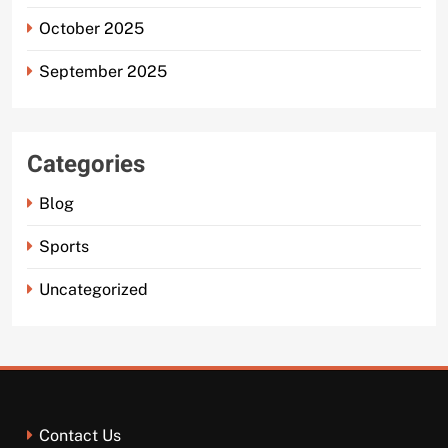
October 2025
September 2025
Categories
Blog
Sports
Uncategorized
Contact Us