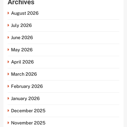
Archives
August 2026
July 2026
June 2026
May 2026
April 2026
March 2026
February 2026
January 2026
December 2025
November 2025