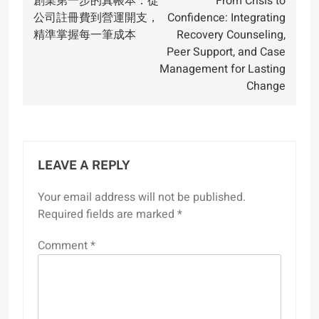
創業第一步的真帳本：從
From Crisis to
navigation
公司註冊費到營運開支，
Confidence: Integrating
精準掌握每一筆成本
Recovery Counseling,
Peer Support, and Case
Management for Lasting
Change
LEAVE A REPLY
Your email address will not be published.
Required fields are marked
*
Comment
*