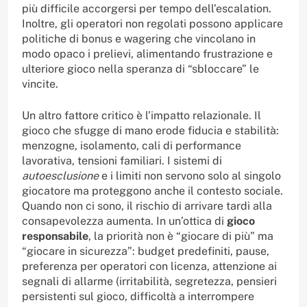
più difficile accorgersi per tempo dell’escalation.
Inoltre, gli operatori non regolati possono applicare
politiche di bonus e wagering che vincolano in
modo opaco i prelievi, alimentando frustrazione e
ulteriore gioco nella speranza di “sbloccare” le
vincite.
Un altro fattore critico è l’impatto relazionale. Il
gioco che sfugge di mano erode fiducia e stabilità:
menzogne, isolamento, cali di performance
lavorativa, tensioni familiari. I sistemi di
autoesclusione
e i limiti non servono solo al singolo
giocatore ma proteggono anche il contesto sociale.
Quando non ci sono, il rischio di arrivare tardi alla
consapevolezza aumenta. In un’ottica di
gioco
responsabile
, la priorità non è “giocare di più” ma
“giocare in sicurezza”: budget predefiniti, pause,
preferenza per operatori con licenza, attenzione ai
segnali di allarme (irritabilità, segretezza, pensieri
persistenti sul gioco, difficoltà a interrompere