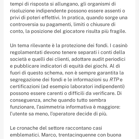
tempi di risposta si allungano, gli organismi di
risoluzione indipendente possono essere assenti o
privi di poteri effettivi. In pratica, quando sorge una
controversia su pagamenti, limiti o chiusure di
conto, la posizione del giocatore risulta più fragile.
Un tema rilevante è la protezione dei fondi. I casinò
regolamentati devono tenere separati i conti della
società e quelli dei clienti, adottare audit periodici
e pubblicare indicatori di equità dei giochi. Al di
fuori di questo schema, non è sempre garantita la
segregazione dei fondi e le informazioni su
RTP
e
certificazioni (ad esempio laboratori indipendenti)
possono essere carenti o difficili da verificare. Di
conseguenza, anche quando tutto sembra
funzionare, l’asimmetria informativa è maggiore:
l’utente sa meno, l’operatore decide di più.
Le cronache del settore raccontano casi
emblematici. Marco, trentacinquenne con buona