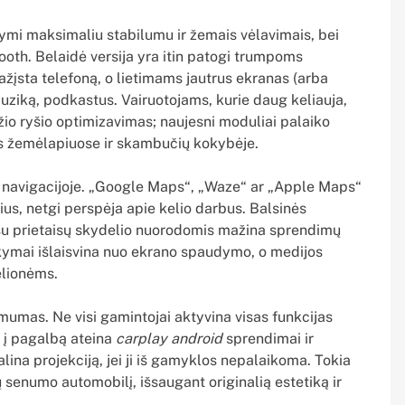
ižymi maksimaliu stabilumu ir žemais vėlavimais, bei
tooth. Belaidė versija yra itin patogi trumpoms
žįsta telefoną, o lietimams jautrus ekranas (arba
muziką, podkastus. Vairuotojams, kurie daug keliauja,
io ryšio optimizavimas; naujesni moduliai palaiko
s žemėlapiuose ir skambučių kokybėje.
a navigacijoje. „Google Maps“, „Waze“ ar „Apple Maps“
gius, netgi perspėja apie kelio darbus. Balsinės
 su prietaisų skydelio nuorodomis mažina sprendimų
akymai išlaisvina nuo ekrano spaudymo, o medijos
elionėms.
umas. Ne visi gamintojai aktyvina visas funkcijas
 į pagalbą ateina
carplay android
sprendimai ir
galina projekciją, jei ji iš gamyklos nepalaikoma. Tokia
ų senumo automobilį, išsaugant originalią estetiką ir