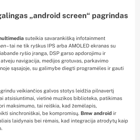
 galingas „android screen“ pagrindas
multimedia
suteikia savarankišką infotainment
een
– tai ne tik ryškus IPS arba AMOLED ekranas su
giabande ryšio įranga, DSP garso apdorojimu ir
 atveju navigacija, medijos grotuvas, parkavimo
noje sąsajoje, su galimybe diegti programėles ir gauti
agrindu veikiančios galvos stotys leidžia pilnavertį
i atsisiuntimai, vietinė muzikos biblioteka, patikimas
ori maksimumo, tai reiškia, kad žemėlapis,
eikti sinchroniškai, be kompromisų.
Bmw android
ir
iais laidynais bei rėmais, kad integracija atrodytų kaip
o.