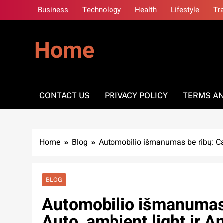
Skip
Business
Technology
Health
Lifestyle
Tr
to
content
Home
CONTACT US
PRIVACY POLICY
TERMS AN
Home
Blog
Automobilio išmanumas be ribų: Car
BLOG
Automobilio išmanumas 
Auto, ambient light ir A