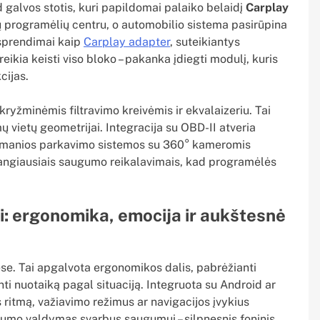
id galvos stotis, kuri papildomai palaiko belaidį
Carplay
ų programėlių centru, o automobilio sistema pasirūpina
e sprendimai kaip
Carplay adapter
, suteikiantys
ikia keisti viso bloko – pakanka įdiegti modulį, kuris
cijas.
ryžminėmis filtravimo kreivėmis ir ekvalaizeriu. Tai
mų vietų geometrijai. Integracija su OBD-II atveria
 o išmanios parkavimo sistemos su 360° kameromis
žangiausiais saugumo reikalavimais, kad programėlės
ai: ergonomika, emocija ir aukštesnė
ėse. Tai apgalvota ergonomikos dalis, pabrėžianti
rianti nuotaiką pagal situaciją. Integruota su Android ar
ritmą, važiavimo režimus ar navigacijos įvykius
škumo valdymas svarbus saugumui – silpnesnis foninis