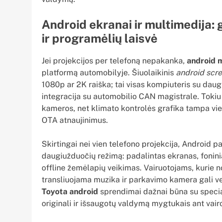
Android ekranai ir multimedija:
ir programėlių laisvė
Jei projekcijos per telefoną nepakanka,
android 
platformą automobilyje. Šiuolaikinis
android scr
1080p ar 2K raiška; tai visas kompiuteris su dau
integracija su automobilio CAN magistrale. Tokiu
kameros, net klimato kontrolės grafika tampa vie
OTA atnaujinimus.
Skirtingai nei vien telefono projekcija, Android p
daugiužduočių režimą: padalintas ekranas, foninia
offline žemėlapių veikimas. Vairuotojams, kurie n
transliuojama muzika ir parkavimo kamera gali v
Toyota android
sprendimai dažnai būna su special
originali ir išsaugotų valdymą mygtukais ant vair