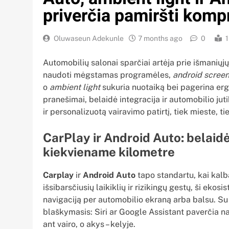
priverčia pamiršti kom
Oluwaseun Adekunle
7 months ago
0
1
Automobilių salonai sparčiai artėja prie išmaniųjų
naudoti mėgstamas programėles,
android scree
o
ambient light
sukuria nuotaiką bei pagerina erg
pranešimai, belaidė integracija ir automobilio juti
ir personalizuotą vairavimo patirtį, tiek mieste, 
CarPlay ir Android Auto: belaid
kiekviename kilometre
Carplay
ir
Android Auto
tapo standartu, kai kalb
išsibarsčiusių laikiklių ir rizikingų gestų, ši ekos
navigaciją per automobilio ekraną arba balsu. S
blaškymasis: Siri ar Google Assistant paverčia n
ant vairo, o akys – kelyje.