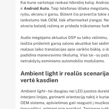
Kai kurie vartotojai renkasi hibridinį kelią: Andro
ir
Android Auto
. Taip telefonas išlieka mėgstam
ryšiu, ekranu ir garsu. Būtent čia praverčia toki
lankstumo tiek OEM, tiek aftermarket įrangai. Nere
atveria belaidį režimą ar prideda trūkstamas funk
Audio mėgėjams aktualus DSP su laiko vėlinimu, k
leidžia priderinti garsą salono akustikai bei sėdi
realaus laiko transliacijas apie variklio būklę,
padidina manevravimo tikslumą. Visa tai – su pa
netrukdytų esminiams automobilio moduliams.
Ambient light ir realūs scenarij
vertė kasdien
Ambient light
– tai daugiau nei LED juostos durel
interjero linijas, gerinanti orientaciją naktį ir ku
OEM sistema, apšvietimas gali reaguoti į muzikos 
(pavyzdžiui, artėjant prie posūkio). Teisingas ry