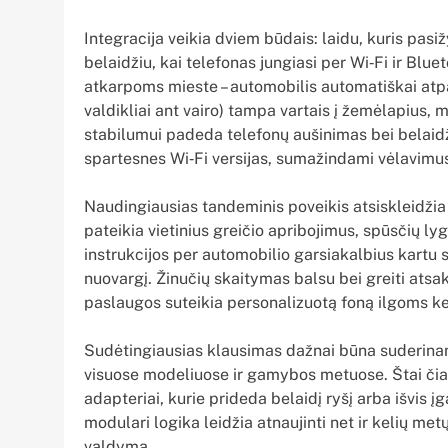
Integracija veikia dviem būdais: laidu, kuris pas
belaidžiu, kai telefonas jungiasi per Wi‑Fi ir Blue
atkarpoms mieste – automobilis automatiškai atpa
valdikliai ant vairo) tampa vartais į žemėlapius, 
stabilumui padeda telefonų aušinimas bei belaidž
spartesnes Wi‑Fi versijas, sumažindami vėlavimu
Naudingiausias tandeminis poveikis atsiskleidži
pateikia vietinius greičio apribojimus, spūsčių ly
instrukcijos per automobilio garsiakalbius kartu
nuovargį. Žinučių skaitymas balsu bei greiti ats
paslaugos suteikia personalizuotą foną ilgoms k
Sudėtingiausias klausimas dažnai būna suderinam
visuose modeliuose ir gamybos metuose. Štai čia
adapteriai, kurie prideda belaidį ryšį arba išvis į
modulari logika leidžia atnaujinti net ir kelių met
valdymą.