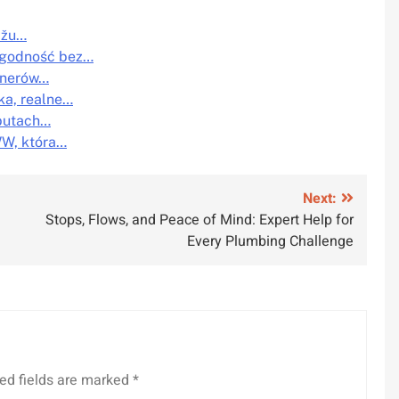
dižu…
rygodność bez…
renerów…
ka, realne…
 butach…
WW, która…
Next:
Stops, Flows, and Peace of Mind: Expert Help for
Every Plumbing Challenge
ed fields are marked
*