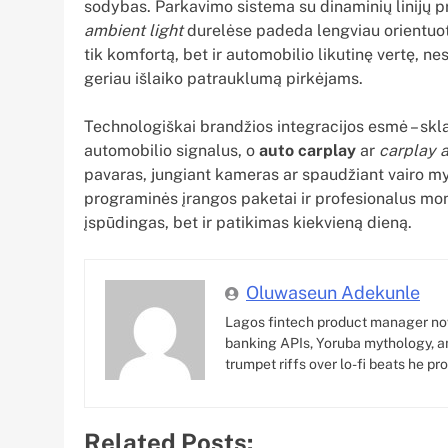
sodybas. Parkavimo sistema su dinaminių linijų p
ambient light
durelėse padeda lengviau orientuot
tik komfortą, bet ir automobilio likutinę vertę, nes
geriau išlaiko patrauklumą pirkėjams.
Technologiškai brandžios integracijos esmė – skl
automobilio signalus, o
auto carplay
ar
carplay 
pavaras, jungiant kameras ar spaudžiant vairo my
programinės įrangos paketai ir profesionalus mon
įspūdingas, bet ir patikimas kiekvieną dieną.
Oluwaseun Adekunle
Lagos fintech product manager no
banking APIs, Yoruba mythology, an
trumpet riffs over lo-fi beats he pr
Related Posts: