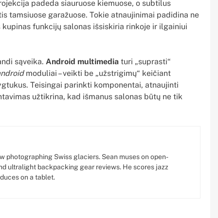
rojekcija padeda siauruose kiemuose, o subtilus
is tamsiuose garažuose. Tokie atnaujinimai padidina ne
 kupinas funkcijų salonas išsiskiria rinkoje ir ilgainiui
andi sąveika.
Android multimedia
turi „suprasti“
android
moduliai – veikti be „užstrigimų“ keičiant
gtukus. Teisingai parinkti komponentai, atnaujinti
tavimas užtikrina, kad išmanus salonas būtų ne tik
w photographing Swiss glaciers. Sean muses on open-
d ultralight backpacking gear reviews. He scores jazz
oduces on a tablet.