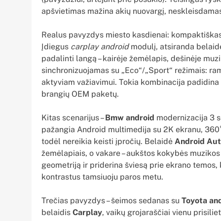
apšvietimas mažina akių nuovargį, neskleisdama
Realus pavyzdys miesto kasdienai: kompaktiškas
Įdiegus
carplay android
modulį, atsiranda belaid
padalinti langą – kairėje žemėlapis, dešinėje muzi
sinchronizuojamas su „Eco“/„Sport“ režimais: ram
aktyviam važiavimui. Tokia kombinacija padidina 
brangių OEM paketų.
Kitas scenarijus –
Bmw android
modernizacija 3 se
pažangia Android multimedija su 2K ekranu, 360° 
todėl nereikia keisti įpročių. Belaidė
Android Au
žemėlapiais, o vakare – aukštos kokybės muzikos 
geometriją ir priderina šviesą prie ekrano temos, 
kontrastus tamsiuoju paros metu.
Trečias pavyzdys – šeimos sedanas su
Toyota an
belaidis
Carplay
, vaikų grojaraščiai vienu prisil