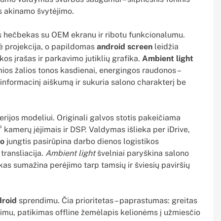
s akinamo švytėjimo.
 hečbekas su OEM ekranu ir ribotu funkcionalumu.
ė projekcija, o papildomas
android screen
leidžia
kos įrašas ir parkavimo jutiklių grafika.
Ambient light
ios žalios tonos kasdienai, energingos raudonos –
informacinį aiškumą ir sukuria salono charakterį be
rijos modeliui. Originali galvos stotis pakeičiama
kamerų įėjimais ir DSP. Valdymas išlieka per iDrive,
to
jungtis pasirūpina darbo dienos logistikos
transliacija.
Ambient light
švelniai paryškina salono
kas sumažina perėjimo tarp tamsių ir šviesių paviršių
droid
sprendimu. Čia prioritetas – paprastumas: greitas
ietimu, patikimas offline žemėlapis kelionėms į užmiesčio