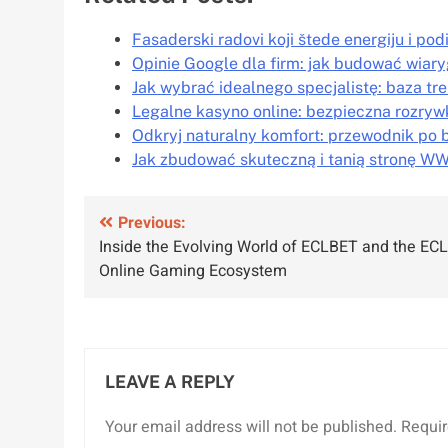
Fasaderski radovi koji štede energiju i po
Opinie Google dla firm: jak budować wia
Jak wybrać idealnego specjalistę: baza t
Legalne kasyno online: bezpieczna rozryw
Odkryj naturalny komfort: przewodnik po
Jak zbudować skuteczną i tanią stronę W
Post
Previous:
Inside the Evolving World of ECLBET and the ECL
navigation
Online Gaming Ecosystem
LEAVE A REPLY
Your email address will not be published.
Requir