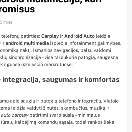
promisus
5 mins
 telefonų patirties:
Carplay
ir
Android Auto
leidžia
n
ir
android multimedia
išplečia infotainment galimybes,
onomiką naktį. Išmanios navigacijos, balsu valdomi
klių sinchronizacija – visa tai sukuria patogią, saugesnę
tiek ilguose užmiesčio maršrutuose.
ė integracija, saugumas ir komfortas
ama apie saugią ir patogią telefono integraciją. Vietoje
istema leidžia valdyti žinutes, skambučius, muziką ir
u
auto carplay
patirtimi svarbiausia – minimalus
atūralų kalbėjimą komandų sąsaja, todėl rankos lieka