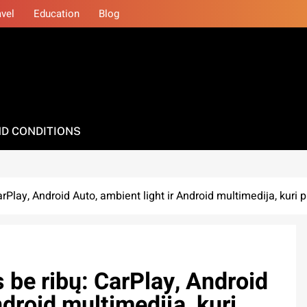
avel
Education
Blog
D CONDITIONS
Play, Android Auto, ambient light ir Android multimedija, kuri 
be ribų: CarPlay, Android
ndroid multimedija, kuri