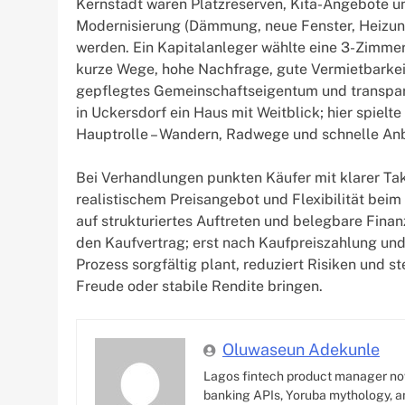
Kernstadt waren Platzreserven, Kita-Angebote 
Modernisierung (Dämmung, neue Fenster, Heizun
werden. Ein Kapitalanleger wählte eine 3-Zimmer
kurze Wege, hohe Nachfrage, gute Vermietbarkeit.
gepflegtes Gemeinschaftseigentum und transpar
in Uckersdorf ein Haus mit Weitblick; hier spiel
Hauptrolle – Wandern, Radwege und schnelle An
Bei Verhandlungen punkten Käufer mit klarer Tak
realistischem Preisangebot und Flexibilität bei
auf strukturiertes Auftreten und belegbare Fina
den Kaufvertrag; erst nach Kaufpreiszahlung und
Prozess sorgfältig plant, reduziert Risiken und st
Freude oder stabile Rendite bringen.
Oluwaseun Adekunle
Lagos fintech product manager no
banking APIs, Yoruba mythology, an