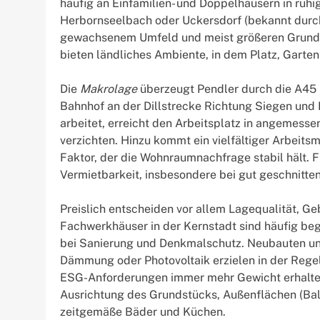
häufig an Einfamilien- und Doppelhäusern in ruh
Herbornseelbach oder Uckersdorf (bekannt durc
gewachsenem Umfeld und meist größeren Grundst
bieten ländliches Ambiente, in dem Platz, Garte
Die
Makrolage
überzeugt Pendler durch die A45
Bahnhof an der Dillstrecke Richtung Siegen und 
arbeitet, erreicht den Arbeitsplatz in angemess
verzichten. Hinzu kommt ein vielfältiger Arbeitsm
Faktor, der die Wohnraumnachfrage stabil hält. 
Vermietbarkeit, insbesondere bei gut geschnitte
Preislich entscheiden vor allem Lagequalität, 
Fachwerkhäuser in der Kernstadt sind häufig beg
bei Sanierung und Denkmalschutz. Neubauten u
Dämmung oder Photovoltaik erzielen in der Rege
ESG-Anforderungen immer mehr Gewicht erhalten.
Ausrichtung des Grundstücks, Außenflächen (Balko
zeitgemäße Bäder und Küchen.