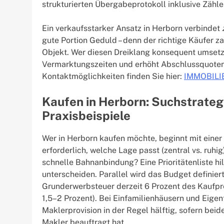
strukturierten Übergabeprotokoll inklusive Zähl
Ein verkaufsstarker Ansatz in Herborn verbindet
gute Portion Geduld – denn der richtige Käufer z
Objekt. Wer diesen Dreiklang konsequent umsetzt 
Vermarktungszeiten und erhöht Abschlussquoten.
Kontaktmöglichkeiten finden Sie hier:
IMMOBILI
Kaufen in Herborn: Suchstrategi
Praxisbeispiele
Wer in Herborn kaufen möchte, beginnt mit einer
erforderlich, welche Lage passt (zentral vs. ruhig
schnelle Bahnanbindung? Eine Prioritätenliste hi
unterscheiden. Parallel wird das Budget definiert
Grunderwerbsteuer derzeit 6 Prozent des Kaufpr
1,5–2 Prozent). Bei Einfamilienhäusern und Eige
Maklerprovision in der Regel hälftig, sofern bei
Makler beauftragt hat.