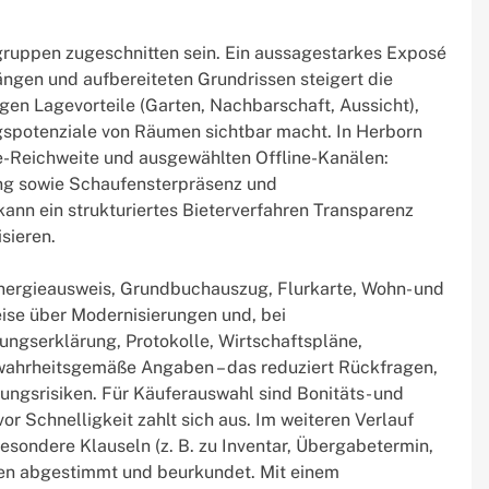
lgruppen zugeschnitten sein. Ein aussagestarkes Exposé
ngen und aufbereiteten Grundrissen steigert die
en Lagevorteile (Garten, Nachbarschaft, Aussicht),
spotenziale von Räumen sichtbar macht. In Herborn
ne-Reichweite und ausgewählten Offline-Kanälen:
ting sowie Schaufensterpräsenz und
nn ein strukturiertes Bieterverfahren Transparenz
sieren.
 Energieausweis, Grundbuchauszug, Flurkarte, Wohn- und
se über Modernisierungen und, bei
gserklärung, Protokolle, Wirtschaftspläne,
 wahrheitsgemäße Angaben – das reduziert Rückfragen,
ngsrisiken. Für Käuferauswahl sind Bonitäts- und
or Schnelligkeit zahlt sich aus. Im weiteren Verlauf
esondere Klauseln (z. B. zu Inventar, Übergabetermin,
den abgestimmt und beurkundet. Mit einem