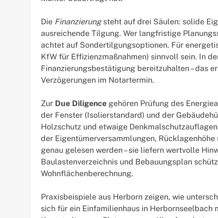
Die
Finanzierung
steht auf drei Säulen: solide E
ausreichende Tilgung. Wer langfristige Planungs
achtet auf Sondertilgungsoptionen. Für energet
KfW für Effizienzmaßnahmen) sinnvoll sein. In der
Finanzierungsbestätigung bereitzuhalten – das e
Verzögerungen im Notartermin.
Zur
Due Diligence
gehören Prüfung des Energieau
der Fenster (Isolierstandard) und der Gebäudehül
Holzschutz und etwaige Denkmalschutzauflagen 
der Eigentümerversammlungen, Rücklagenhöhe 
genau gelesen werden – sie liefern wertvolle Hinw
Baulastenverzeichnis und Bebauungsplan schütz
Wohnflächenberechnung.
Praxisbeispiele aus Herborn zeigen, wie untersch
sich für ein Einfamilienhaus in Herbornseelbach 