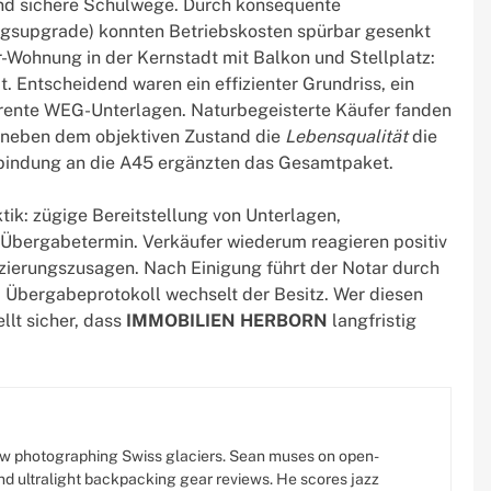
und sichere Schulwege. Durch konsequente
gsupgrade) konnten Betriebskosten spürbar gesenkt
-Wohnung in der Kernstadt mit Balkon und Stellplatz:
 Entscheidend waren ein effizienter Grundriss, ein
ente WEG-Unterlagen. Naturbegeisterte Käufer fanden
te neben dem objektiven Zustand die
Lebensqualität
die
bindung an die A45 ergänzten das Gesamtpaket.
tik: zügige Bereitstellung von Unterlagen,
m Übergabetermin. Verkäufer wiederum reagieren positiv
nzierungszusagen. Nach Einigung führt der Notar durch
 Übergabeprotokoll wechselt der Besitz. Wer diesen
ellt sicher, dass
IMMOBILIEN HERBORN
langfristig
w photographing Swiss glaciers. Sean muses on open-
d ultralight backpacking gear reviews. He scores jazz