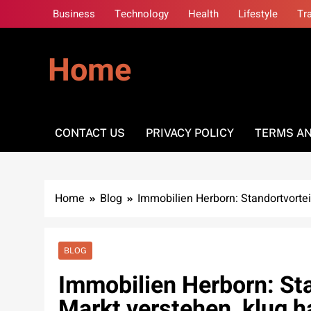
Skip
Business
Technology
Health
Lifestyle
Tr
to
content
Home
CONTACT US
PRIVACY POLICY
TERMS AN
Home
Blog
Immobilien Herborn: Standortvortei
BLOG
Immobilien Herborn: Sta
Markt verstehen, klug 