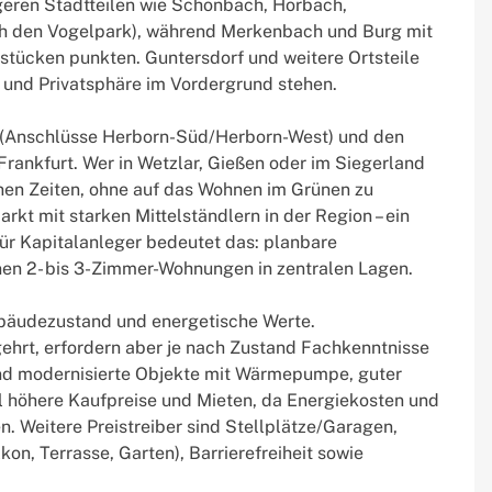
igeren Stadtteilen wie Schönbach, Hörbach,
h den Vogelpark), während Merkenbach und Burg mit
ücken punkten. Guntersdorf und weitere Ortsteile
n und Privatsphäre im Vordergrund stehen.
 (Anschlüsse Herborn-Süd/Herborn-West) und den
Frankfurt. Wer in Wetzlar, Gießen oder im Siegerland
enen Zeiten, ohne auf das Wohnen im Grünen zu
arkt mit starken Mittelständlern in der Region – ein
Für Kapitalanleger bedeutet das: planbare
nen 2- bis 3-Zimmer-Wohnungen in zentralen Lagen.
Gebäudezustand und energetische Werte.
ehrt, erfordern aber je nach Zustand Fachkenntnisse
nd modernisierte Objekte mit Wärmepumpe, guter
l höhere Kaufpreise und Mieten, da Energiekosten und
 Weitere Preistreiber sind Stellplätze/Garagen,
n, Terrasse, Garten), Barrierefreiheit sowie