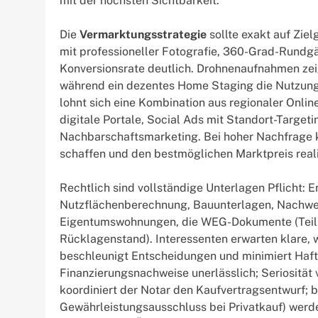
mit der höchsten Sichtbarkeit.
Die
Vermarktungsstrategie
sollte exakt auf Zie
mit professioneller Fotografie, 360-Grad-Rundgä
Konversionsrate deutlich. Drohnenaufnahmen zeig
während ein dezentes Home Staging die Nutzung
lohnt sich eine Kombination aus regionaler Onli
digitale Portale, Social Ads mit Standort-Targe
Nachbarschaftsmarketing. Bei hoher Nachfrage ka
schaffen und den bestmöglichen Marktpreis reali
Rechtlich sind vollständige Unterlagen Pflicht:
Nutzflächenberechnung, Bauunterlagen, Nachwei
Eigentumswohnungen, die WEG-Dokumente (Teilun
Rücklagenstand). Interessenten erwarten klare,
beschleunigt Entscheidungen und minimiert Haftu
Finanzierungsnachweise unerlässlich; Seriosität v
koordiniert der Notar den Kaufvertragsentwurf; b
Gewährleistungsausschluss bei Privatkauf) wer