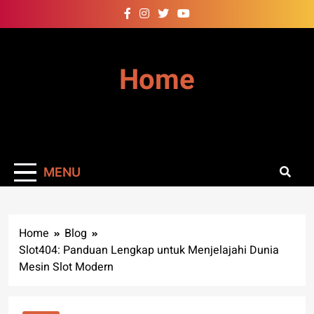
Skip
to
content
Home
MENU
Home
Blog
Slot404: Panduan Lengkap untuk Menjelajahi Dunia
Mesin Slot Modern