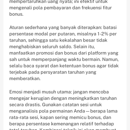
mempertaruhkan uang nyata; ini efektif untuk
mengenali pola pembayaran dan frekuensi fitur
bonus.
Aturan sederhana yang banyak diterapkan: batasi
persentase modal per putaran, misalnya 1-2% per
taruhan, sehingga satu kekalahan besar tidak
menghabiskan seluruh saldo. Selain itu,
manfaatkan promosi dan bonus dari platform yang
sah untuk memperpanjang waktu bermain. Namun,
selalu baca syarat dan ketentuan bonus agar tidak
terjebak pada persyaratan taruhan yang
memberatkan.
Emosi menjadi musuh utama: jangan mencoba
mengejar kerugian dengan meningkatkan taruhan
secara drastis. Gunakan catatan sesi untuk
menganalisis pola permainan Anda—berapa lama
rata-rata sesi, kapan sering memicu bonus, dan
berapa persentase kemenangan relatif terhadap