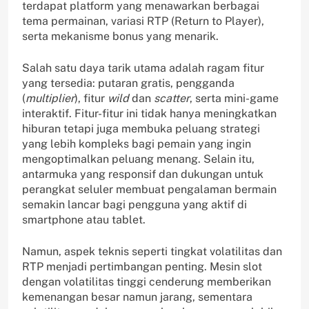
terdapat platform yang menawarkan berbagai
tema permainan, variasi RTP (Return to Player),
serta mekanisme bonus yang menarik.
Salah satu daya tarik utama adalah ragam fitur
yang tersedia: putaran gratis, pengganda
(
multiplier
), fitur
wild
dan
scatter
, serta mini-game
interaktif. Fitur-fitur ini tidak hanya meningkatkan
hiburan tetapi juga membuka peluang strategi
yang lebih kompleks bagi pemain yang ingin
mengoptimalkan peluang menang. Selain itu,
antarmuka yang responsif dan dukungan untuk
perangkat seluler membuat pengalaman bermain
semakin lancar bagi pengguna yang aktif di
smartphone atau tablet.
Namun, aspek teknis seperti tingkat volatilitas dan
RTP menjadi pertimbangan penting. Mesin slot
dengan volatilitas tinggi cenderung memberikan
kemenangan besar namun jarang, sementara