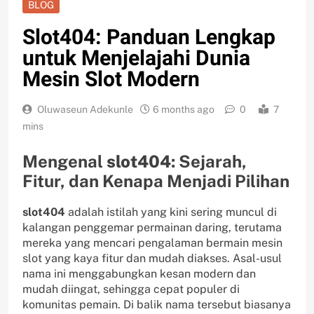
BLOG
Slot404: Panduan Lengkap
untuk Menjelajahi Dunia
Mesin Slot Modern
Oluwaseun Adekunle
6 months ago
0
7
mins
Mengenal
slot404
: Sejarah,
Fitur, dan Kenapa Menjadi Pilihan
slot404
adalah istilah yang kini sering muncul di
kalangan penggemar permainan daring, terutama
mereka yang mencari pengalaman bermain mesin
slot yang kaya fitur dan mudah diakses. Asal-usul
nama ini menggabungkan kesan modern dan
mudah diingat, sehingga cepat populer di
komunitas pemain. Di balik nama tersebut biasanya