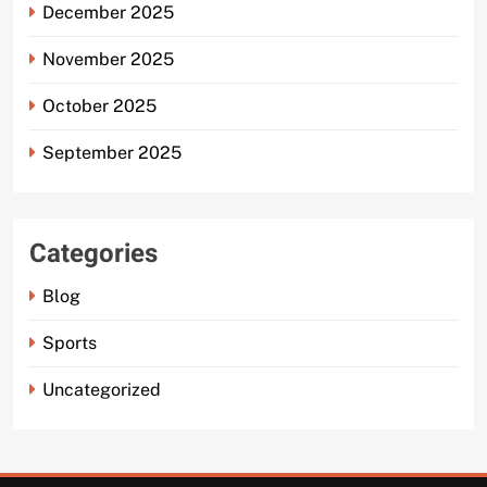
December 2025
November 2025
October 2025
September 2025
Categories
Blog
Sports
Uncategorized