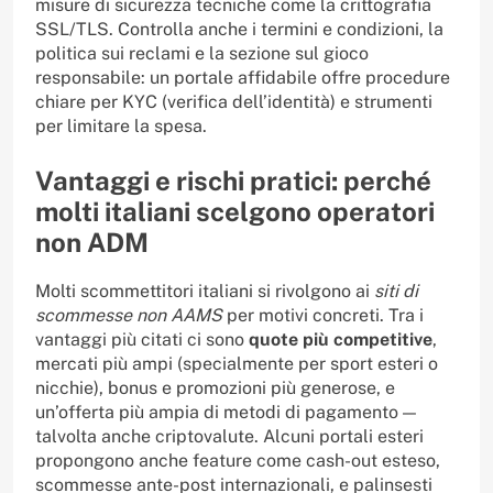
misure di sicurezza tecniche come la crittografia
SSL/TLS. Controlla anche i termini e condizioni, la
politica sui reclami e la sezione sul gioco
responsabile: un portale affidabile offre procedure
chiare per KYC (verifica dell’identità) e strumenti
per limitare la spesa.
Vantaggi e rischi pratici: perché
molti italiani scelgono operatori
non ADM
Molti scommettitori italiani si rivolgono ai
siti di
scommesse non AAMS
per motivi concreti. Tra i
vantaggi più citati ci sono
quote più competitive
,
mercati più ampi (specialmente per sport esteri o
nicchie), bonus e promozioni più generose, e
un’offerta più ampia di metodi di pagamento —
talvolta anche criptovalute. Alcuni portali esteri
propongono anche feature come cash-out esteso,
scommesse ante-post internazionali, e palinsesti