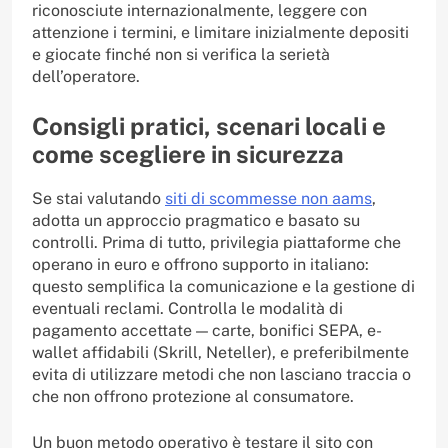
riconosciute internazionalmente, leggere con
attenzione i termini, e limitare inizialmente depositi
e giocate finché non si verifica la serietà
dell’operatore.
Consigli pratici, scenari locali e
come scegliere in sicurezza
Se stai valutando
siti di scommesse non aams
,
adotta un approccio pragmatico e basato su
controlli. Prima di tutto, privilegia piattaforme che
operano in euro e offrono supporto in italiano:
questo semplifica la comunicazione e la gestione di
eventuali reclami. Controlla le modalità di
pagamento accettate — carte, bonifici SEPA, e-
wallet affidabili (Skrill, Neteller), e preferibilmente
evita di utilizzare metodi che non lasciano traccia o
che non offrono protezione al consumatore.
Un buon metodo operativo è testare il sito con