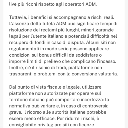
live più ricchi rispetto agli operatori ADM.
Tuttavia, i benefici si accompagnano a rischi reali.
L’assenza della tutela ADM può significare tempi di
risoluzione dei reclami più lunghi, minori garanzie
legali per l’utente italiano e potenziali difficoltà nel
recupero di fondi in caso di disputa. Alcuni siti non
regolamentati in modo serio possono applicare
condizioni sui bonus difficili da soddisfare o
imporre limiti di prelievo che complicano l’incasso.
Inoltre, c’è il rischio di frodi, piattaforme non
trasparenti o problemi con la conversione valutaria.
Dal punto di vista fiscale e legale, utilizzare
piattaforme non autorizzate per operare sul
territorio italiano può comportare incertezza: la
normativa può variare e, in caso di controversia
grave, il ricorso alle autorità italiane potrebbe
essere meno efficace. Per ridurre i rischi, è
consigliabile privilegiare siti con licenze