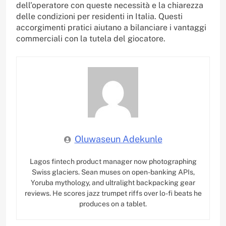
dell’operatore con queste necessità e la chiarezza
delle condizioni per residenti in Italia. Questi
accorgimenti pratici aiutano a bilanciare i vantaggi
commerciali con la tutela del giocatore.
Oluwaseun Adekunle
Lagos fintech product manager now photographing
Swiss glaciers. Sean muses on open-banking APIs,
Yoruba mythology, and ultralight backpacking gear
reviews. He scores jazz trumpet riffs over lo-fi beats he
produces on a tablet.