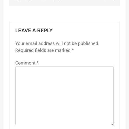
LEAVE A REPLY
Your email address will not be published.
Required fields are marked
*
Comment
*