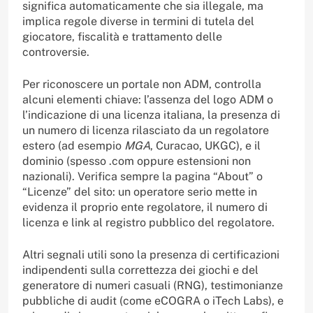
significa automaticamente che sia illegale, ma
implica regole diverse in termini di tutela del
giocatore, fiscalità e trattamento delle
controversie.
Per riconoscere un portale non ADM, controlla
alcuni elementi chiave: l’assenza del logo ADM o
l’indicazione di una licenza italiana, la presenza di
un numero di licenza rilasciato da un regolatore
estero (ad esempio
MGA
, Curacao, UKGC), e il
dominio (spesso .com oppure estensioni non
nazionali). Verifica sempre la pagina “About” o
“Licenze” del sito: un operatore serio mette in
evidenza il proprio ente regolatore, il numero di
licenza e link al registro pubblico del regolatore.
Altri segnali utili sono la presenza di certificazioni
indipendenti sulla correttezza dei giochi e del
generatore di numeri casuali (RNG), testimonianze
pubbliche di audit (come eCOGRA o iTech Labs), e