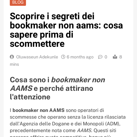
BLOG
Scoprire i segreti dei
bookmaker non aams: cosa
sapere prima di
scommettere
Oluwaseun Adekunle
6 months ago
0
8
mins
Cosa sono i
bookmaker non
AAMS
e perché attirano
l'attenzione
I
bookmaker non AAMS
sono operatori di
scommesse che operano senza la licenza rilasciata
dall'Agenzia delle Dogane e dei Monopoli (ADM),
precedentemente nota come
AAMS
. Questi siti