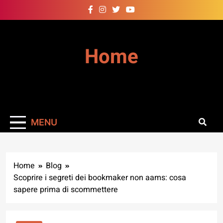
Skip
to
content
Home
MENU
Home
Blog
Scoprire i segreti dei bookmaker non aams: cosa
sapere prima di scommettere