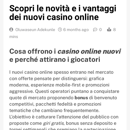
Scopri le novità e i vantaggi
dei nuovi casino online
Oluwaseun Adekunle
6 months ago
0
8
mins
Cosa offrono i
casino online nuovi
e perché attirano i giocatori
I nuovi casino online spesso entrano nel mercato
con offerte pensate per distinguersi: grafica
moderna, esperienze mobile-first e promozioni
aggressive. Questi operatori puntano a conquistare
quote di mercato proponendo
bonus
di benvenuto
competitivi, pacchetti fedeltà e promozioni
tematiche che cambiano frequentemente.
L’obiettivo è catturare l’attenzione del pubblico con
proposte come
giri gratis
, bonus senza deposito e
tornei settimanali che premiano la partecipazione