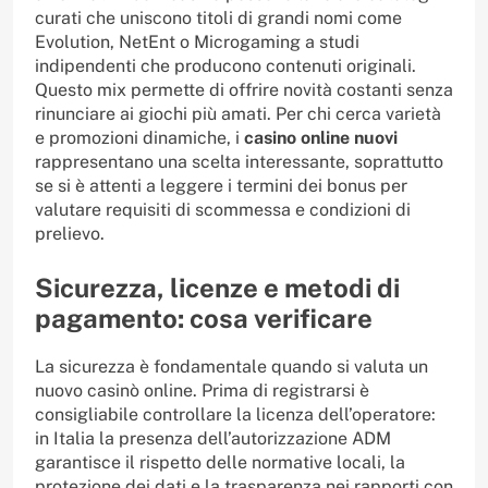
curati che uniscono titoli di grandi nomi come
Evolution, NetEnt o Microgaming a studi
indipendenti che producono contenuti originali.
Questo mix permette di offrire novità costanti senza
rinunciare ai giochi più amati. Per chi cerca varietà
e promozioni dinamiche, i
casino online nuovi
rappresentano una scelta interessante, soprattutto
se si è attenti a leggere i termini dei bonus per
valutare requisiti di scommessa e condizioni di
prelievo.
Sicurezza, licenze e metodi di
pagamento: cosa verificare
La sicurezza è fondamentale quando si valuta un
nuovo casinò online. Prima di registrarsi è
consigliabile controllare la licenza dell’operatore:
in Italia la presenza dell’autorizzazione ADM
garantisce il rispetto delle normative locali, la
protezione dei dati e la trasparenza nei rapporti con