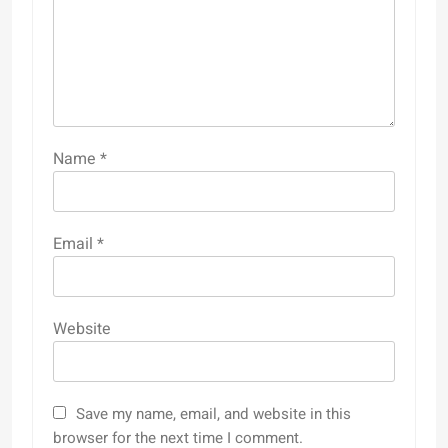
Name
*
Email
*
Website
Save my name, email, and website in this
browser for the next time I comment.