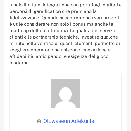
lancio limitate, integrazione con portafogli digitali e
percorsi di gamification che premiano la
fidelizzazione. Quando si confrontano i vari progetti,
è utile considerare non solo i bonus ma anche la
roadmap della piattaforma, la qualità del servizio
clienti e le partnership tecniche. Investire qualche
minuto nella verifica di questi elementi permette di
scegliere operatori che uniscono innovazione e
affidabilità, anticipando le esigenze del gioco
moderno.
Oluwaseun Adekunle