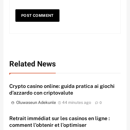
Related News
Crypto casino online: guida pratica ai giochi
d’azzardo con criptovalute
Oluwaseun Adekunle
44 minutes ago
0
Retrait immédiat sur les casinos en ligne :
comment l’obtenir et l’optimiser