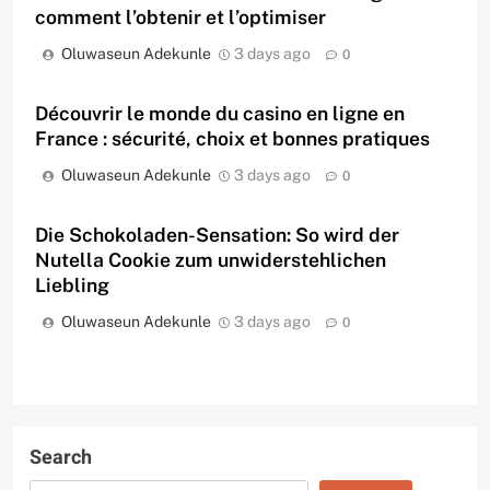
comment l’obtenir et l’optimiser
Oluwaseun Adekunle
3 days ago
0
Découvrir le monde du casino en ligne en
France : sécurité, choix et bonnes pratiques
Oluwaseun Adekunle
3 days ago
0
Die Schokoladen-Sensation: So wird der
Nutella Cookie zum unwiderstehlichen
Liebling
Oluwaseun Adekunle
3 days ago
0
Search