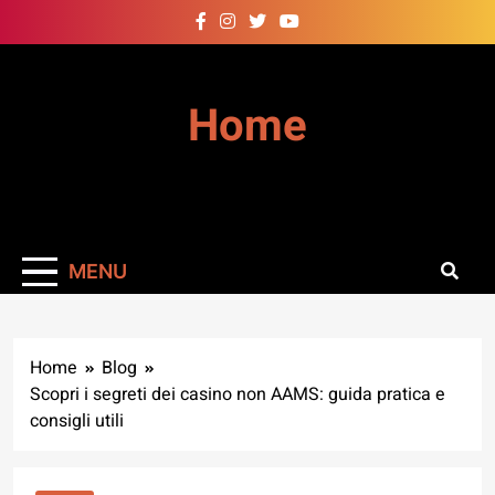
Skip
to
content
Home
MENU
Home
Blog
Scopri i segreti dei casino non AAMS: guida pratica e
consigli utili