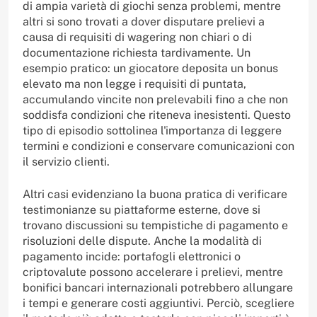
di ampia varietà di giochi senza problemi, mentre
altri si sono trovati a dover disputare prelievi a
causa di requisiti di wagering non chiari o di
documentazione richiesta tardivamente. Un
esempio pratico: un giocatore deposita un bonus
elevato ma non legge i requisiti di puntata,
accumulando vincite non prelevabili fino a che non
soddisfa condizioni che riteneva inesistenti. Questo
tipo di episodio sottolinea l'importanza di leggere
termini e condizioni e conservare comunicazioni con
il servizio clienti.
Altri casi evidenziano la buona pratica di verificare
testimonianze su piattaforme esterne, dove si
trovano discussioni su tempistiche di pagamento e
risoluzioni delle dispute. Anche la modalità di
pagamento incide: portafogli elettronici o
criptovalute possono accelerare i prelievi, mentre
bonifici bancari internazionali potrebbero allungare
i tempi e generare costi aggiuntivi. Perciò, scegliere