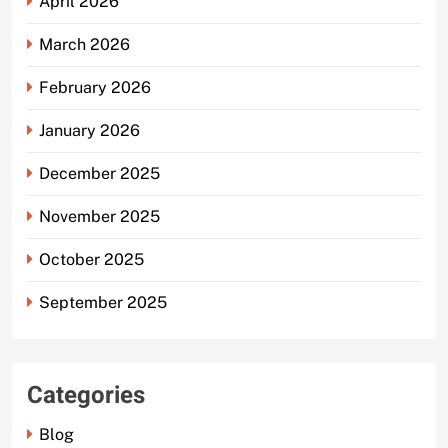
April 2026
March 2026
February 2026
January 2026
December 2025
November 2025
October 2025
September 2025
Categories
Blog