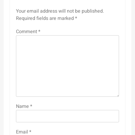
Your email address will not be published.
Required fields are marked
*
Comment
*
Name
*
Email
*