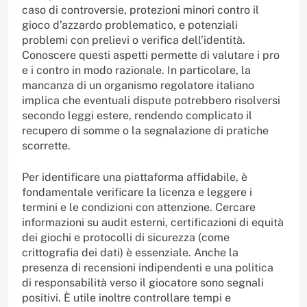
caso di controversie, protezioni minori contro il
gioco d’azzardo problematico, e potenziali
problemi con prelievi o verifica dell’identità.
Conoscere questi aspetti permette di valutare i pro
e i contro in modo razionale. In particolare, la
mancanza di un organismo regolatore italiano
implica che eventuali dispute potrebbero risolversi
secondo leggi estere, rendendo complicato il
recupero di somme o la segnalazione di pratiche
scorrette.
Per identificare una piattaforma affidabile, è
fondamentale verificare la licenza e leggere i
termini e le condizioni con attenzione. Cercare
informazioni su audit esterni, certificazioni di equità
dei giochi e protocolli di sicurezza (come
crittografia dei dati) è essenziale. Anche la
presenza di recensioni indipendenti e una politica
di responsabilità verso il giocatore sono segnali
positivi. È utile inoltre controllare tempi e