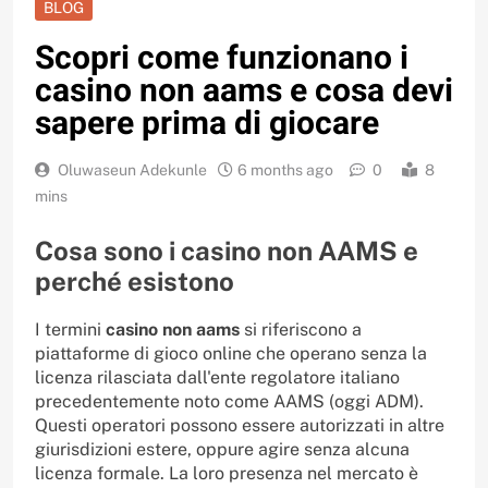
BLOG
Scopri come funzionano i
casino non aams e cosa devi
sapere prima di giocare
Oluwaseun Adekunle
6 months ago
0
8
mins
Cosa sono i casino non AAMS e
perché esistono
I termini
casino non aams
si riferiscono a
piattaforme di gioco online che operano senza la
licenza rilasciata dall'ente regolatore italiano
precedentemente noto come AAMS (oggi ADM).
Questi operatori possono essere autorizzati in altre
giurisdizioni estere, oppure agire senza alcuna
licenza formale. La loro presenza nel mercato è