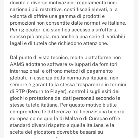
dovuta a diverse motivazioni: regolamentazioni
nazionali più restrittive, costi fiscali elevati, o la
volontà di offrire una gamma di prodotti e
promozioni non consentite dalle normative italiane.
Per i giocatori ciò significa accesso a un’offerta
spesso più ampia, ma anche a una serie di variabili
legali e di tutela che richiedono attenzione.
Dal punto di vista tecnico, molte piattaforme non
AAMS adottano software sviluppati da fornitori
internazionali e offrono metodi di pagamento
globali. In assenza della normativa italiana, non
sempre è garantita la stessa trasparenza in termini
di RTP (Return to Player), controlli sugli esiti dei
giochi o protezione dei dati personali secondo le
stesse tutele italiane. Per questo motivo è utile
comprendere le differenze tra licenze: una licenza
europea come quella di Malta o di Curaçao offre
standard diversi rispetto a quella italiana, e la
scelta del giocatore dovrebbe basarsi su