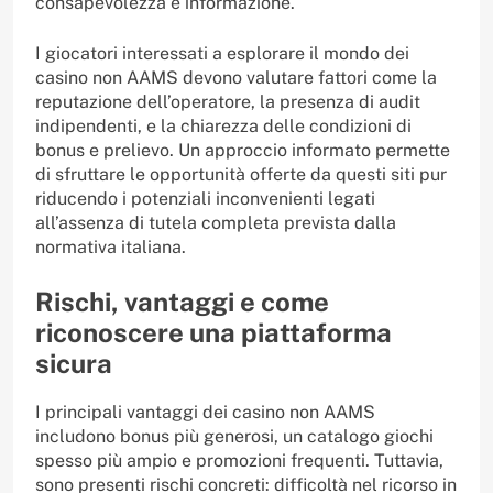
consapevolezza e informazione.
I giocatori interessati a esplorare il mondo dei
casino non AAMS devono valutare fattori come la
reputazione dell’operatore, la presenza di audit
indipendenti, e la chiarezza delle condizioni di
bonus e prelievo. Un approccio informato permette
di sfruttare le opportunità offerte da questi siti pur
riducendo i potenziali inconvenienti legati
all’assenza di tutela completa prevista dalla
normativa italiana.
Rischi, vantaggi e come
riconoscere una piattaforma
sicura
I principali vantaggi dei casino non AAMS
includono bonus più generosi, un catalogo giochi
spesso più ampio e promozioni frequenti. Tuttavia,
sono presenti rischi concreti: difficoltà nel ricorso in