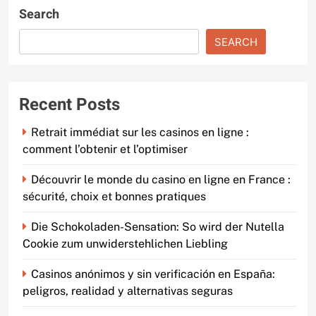
Search
SEARCH
Recent Posts
Retrait immédiat sur les casinos en ligne :
comment l’obtenir et l’optimiser
Découvrir le monde du casino en ligne en France :
sécurité, choix et bonnes pratiques
Die Schokoladen-Sensation: So wird der Nutella
Cookie zum unwiderstehlichen Liebling
Casinos anónimos y sin verificación en España:
peligros, realidad y alternativas seguras