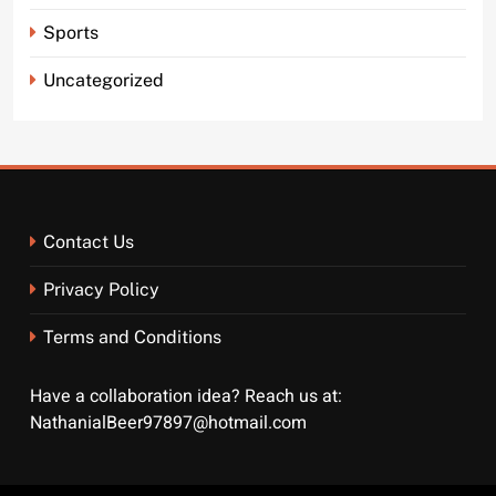
Sports
Uncategorized
Contact Us
Privacy Policy
Terms and Conditions
Have a collaboration idea? Reach us at:
NathanialBeer97897@hotmail.com