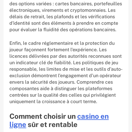
des options variées : cartes bancaires, portefeuilles
électroniques, virements et cryptomonnaies. Les
délais de retrait, les plafonds et les vérifications
d'identité sont des éléments à prendre en compte
pour évaluer la fluidité des opérations bancaires.
Enfin, le cadre réglementaire et la protection du
joueur façonnent fortement l'expérience. Les
licences délivrées par des autorités reconnues sont
un indicateur clé de fiabilité. Les politiques de jeu
responsable, les limites de mise et les outils d'auto-
exclusion démontrent l'engagement d'un opérateur
envers la sécurité des joueurs. Comprendre ces
composantes aide à distinguer les plateformes
centrées sur la qualité des celles qui privilégient
uniquement la croissance à court terme.
Comment choisir un
casino en
ligne
sûr et rentable