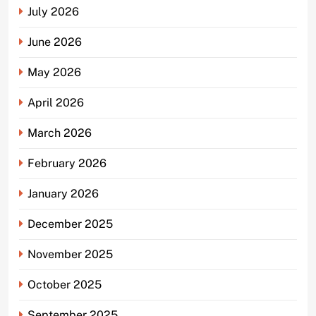
July 2026
June 2026
May 2026
April 2026
March 2026
February 2026
January 2026
December 2025
November 2025
October 2025
September 2025