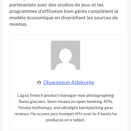
partenariats avec des studios de jeux et les
programmes d'affiliation bien gérés complètent le
modèle économique en diversifiant les sources de
revenus.
Oluwaseun Adekunle
Lagos fintech product manager now photographing
Swiss glaciers. Sean muses on open-banking APIs,
Yoruba mythology, and ultralight backpacking gear
reviews. He scores jazz trumpet riffs over lo-fi beats he
produces on a tablet.