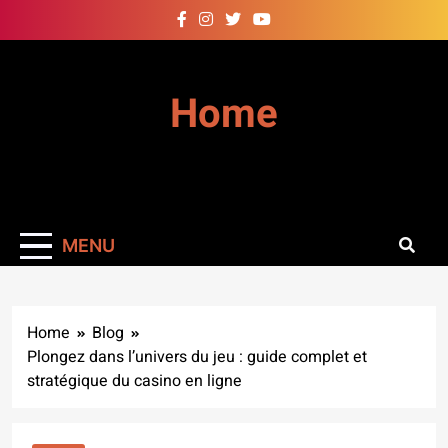
Skip
to
content
Home
MENU
Home
Blog
Plongez dans l’univers du jeu : guide complet et
stratégique du casino en ligne