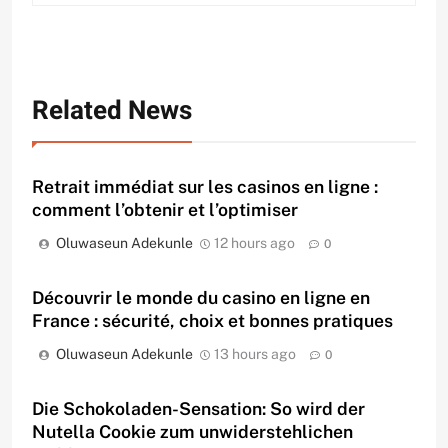
Related News
Retrait immédiat sur les casinos en ligne :
comment l’obtenir et l’optimiser
Oluwaseun Adekunle
12 hours ago
0
Découvrir le monde du casino en ligne en
France : sécurité, choix et bonnes pratiques
Oluwaseun Adekunle
13 hours ago
0
Die Schokoladen-Sensation: So wird der
Nutella Cookie zum unwiderstehlichen