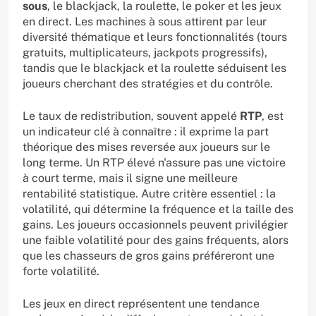
sous
, le blackjack, la roulette, le poker et les jeux
en direct. Les machines à sous attirent par leur
diversité thématique et leurs fonctionnalités (tours
gratuits, multiplicateurs, jackpots progressifs),
tandis que le blackjack et la roulette séduisent les
joueurs cherchant des stratégies et du contrôle.
Le taux de redistribution, souvent appelé
RTP
, est
un indicateur clé à connaître : il exprime la part
théorique des mises reversée aux joueurs sur le
long terme. Un RTP élevé n'assure pas une victoire
à court terme, mais il signe une meilleure
rentabilité statistique. Autre critère essentiel : la
volatilité, qui détermine la fréquence et la taille des
gains. Les joueurs occasionnels peuvent privilégier
une faible volatilité pour des gains fréquents, alors
que les chasseurs de gros gains préféreront une
forte volatilité.
Les jeux en direct représentent une tendance