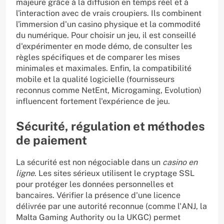
majeure grâce à la diffusion en temps réel et à
l'interaction avec de vrais croupiers. Ils combinent
l'immersion d'un casino physique et la commodité
du numérique. Pour choisir un jeu, il est conseillé
d'expérimenter en mode démo, de consulter les
règles spécifiques et de comparer les mises
minimales et maximales. Enfin, la compatibilité
mobile et la qualité logicielle (fournisseurs
reconnus comme NetEnt, Microgaming, Evolution)
influencent fortement l'expérience de jeu.
Sécurité, régulation et méthodes
de paiement
La sécurité est non négociable dans un
casino en
ligne
. Les sites sérieux utilisent le cryptage SSL
pour protéger les données personnelles et
bancaires. Vérifier la présence d'une licence
délivrée par une autorité reconnue (comme l'ANJ, la
Malta Gaming Authority ou la UKGC) permet