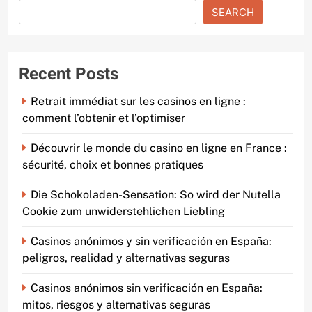
SEARCH
Recent Posts
Retrait immédiat sur les casinos en ligne :
comment l’obtenir et l’optimiser
Découvrir le monde du casino en ligne en France :
sécurité, choix et bonnes pratiques
Die Schokoladen-Sensation: So wird der Nutella
Cookie zum unwiderstehlichen Liebling
Casinos anónimos y sin verificación en España:
peligros, realidad y alternativas seguras
Casinos anónimos sin verificación en España:
mitos, riesgos y alternativas seguras