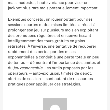
mais modestes, haute variance pour viser un
jackpot plus rare mais potentiellement important.
Exemples concrets : un joueur optant pour des
sessions courtes et des mises limitées a réussi à
prolonger son jeu sur plusieurs mois en exploitant
des promotions régulières et en convertissant
intelligemment des tours gratuits en gains
retirables. À l'inverse, une tentative de récupérer
rapidement des pertes par des mises
exponentielles a conduit à une perte totale en peu
de temps — démontrant l'importance des limites et
du
jeu responsable
. Les outils proposés par les
opérateurs — auto‑exclusion, limites de dépôt,
alertes de session — sont autant de ressources
pratiques pour appliquer ces stratégies.