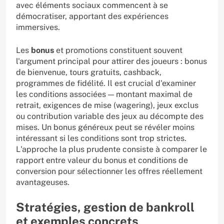
avec éléments sociaux commencent à se
démocratiser, apportant des expériences
immersives.
Les
bonus
et promotions constituent souvent
l'argument principal pour attirer des joueurs : bonus
de bienvenue, tours gratuits, cashback,
programmes de fidélité. Il est crucial d'examiner
les conditions associées — montant maximal de
retrait, exigences de mise (wagering), jeux exclus
ou contribution variable des jeux au décompte des
mises. Un bonus généreux peut se révéler moins
intéressant si les conditions sont trop strictes.
L'approche la plus prudente consiste à comparer le
rapport entre valeur du bonus et conditions de
conversion pour sélectionner les offres réellement
avantageuses.
Stratégies, gestion de bankroll
et exemples concrets