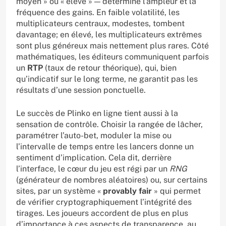
moyen » ou « élevé » — détermine l’ampleur et la
fréquence des gains. En faible volatilité, les
multiplicateurs centraux, modestes, tombent
davantage; en élevé, les multiplicateurs extrêmes
sont plus généreux mais nettement plus rares. Côté
mathématiques, les éditeurs communiquent parfois
un
RTP
(taux de retour théorique), qui, bien
qu’indicatif sur le long terme, ne garantit pas les
résultats d’une session ponctuelle.
Le succès de Plinko en ligne tient aussi à la
sensation de contrôle. Choisir la rangée de lâcher,
paramétrer l’auto-bet, moduler la mise ou
l’intervalle de temps entre les lancers donne un
sentiment d’implication. Cela dit, derrière
l’interface, le cœur du jeu est régi par un
RNG
(générateur de nombres aléatoires) ou, sur certains
sites, par un système «
provably fair
» qui permet
de vérifier cryptographiquement l’intégrité des
tirages. Les joueurs accordent de plus en plus
d’importance à ces aspects de transparence, au