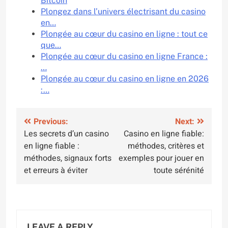
Bitcoin
Plongez dans l’univers électrisant du casino
en…
Plongée au cœur du casino en ligne : tout ce
que…
Plongée au cœur du casino en ligne France :
…
Plongée au cœur du casino en ligne en 2026
:…
Post
Previous:
Next:
Les secrets d’un casino
Casino en ligne fiable:
navigation
en ligne fiable :
méthodes, critères et
méthodes, signaux forts
exemples pour jouer en
et erreurs à éviter
toute sérénité
LEAVE A REPLY