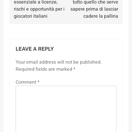
essenziale a licenze,
tutto quello che serve
rischi e opportunità per i
sapere prima di lasciar
giocatori italiani
cadere la pallina
LEAVE A REPLY
Your email address will not be published.
Required fields are marked
*
Comment
*