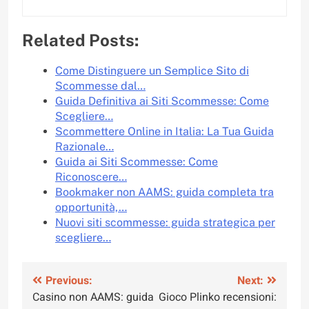
Related Posts:
Come Distinguere un Semplice Sito di
Scommesse dal…
Guida Definitiva ai Siti Scommesse: Come
Scegliere…
Scommettere Online in Italia: La Tua Guida
Razionale…
Guida ai Siti Scommesse: Come
Riconoscere…
Bookmaker non AAMS: guida completa tra
opportunità,…
Nuovi siti scommesse: guida strategica per
scegliere…
Post
Previous:
Next:
Casino non AAMS: guida
Gioco Plinko recensioni:
navigation