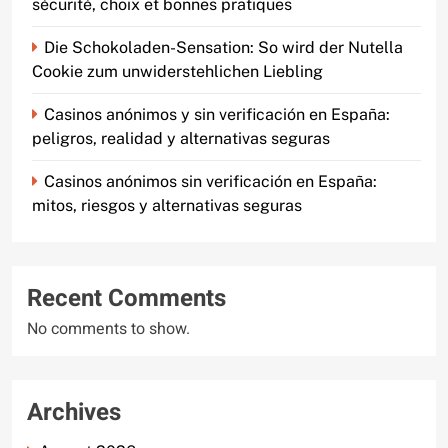
sécurité, choix et bonnes pratiques
Die Schokoladen-Sensation: So wird der Nutella
Cookie zum unwiderstehlichen Liebling
Casinos anónimos y sin verificación en España:
peligros, realidad y alternativas seguras
Casinos anónimos sin verificación en España:
mitos, riesgos y alternativas seguras
Recent Comments
No comments to show.
Archives