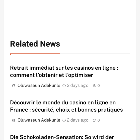
Related News
Retrait immédiat sur les casinos en ligne :
comment l’obtenir et l’optimiser
Oluwaseun Adekunle
2 days ago
0
Découvrir le monde du casino en ligne en
France : sécurité, choix et bonnes pratiques
Oluwaseun Adekunle
2 days ago
0
Die Schokoladen-Sensation: So wird der