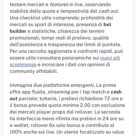
testare mercati e
features
in live, osservando
stabilità delle quote e tempestività del
cash out
.
Una checklist utile comprende: profondità dei
mercati su sport di interesse, presenza di
bet
builder
e statistiche, chiarezza dei termini
promozionali, tempi reali di prelievo, qualità
dell’assistenza e trasparenza dei limiti di puntata.
Per una raccolta aggiornata e confronti rapidi, può
essere utile consultare panoramiche sui
nuovi siti
scommesse
e incrociare i dati con opinioni di
community affidabili.
Immagina due piattaforme emergenti. La prima
offre app fluida,
streaming
per i top match e
cash
out
parziale; tuttavia, i prelievi richiedono 72 ore e
il bonus prevede quota minima 2.00 con esclusione
dei mercati player props dal rollover. La seconda
ha interfaccia meno rifinita ma prelievi in 24 ore su
e-wallet, rollover 6x solo bonus e contributo al
100% anche sul live. Un utente focalizzato su value