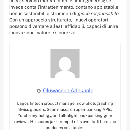
linea, servono mercati ampi e limiti generosi; se
invece conta l’intrattenimento, contano app stabile,
bonus sostenibili e strumenti di
gioco responsabile
.
Con un approccio strutturato, i nuovi operatori
possono diventare alleati affidabili, capaci di unire
innovazione, valore e sicurezza.
Oluwaseun Adekunle
Lagos fintech product manager now photographing
Swiss glaciers. Sean muses on open-banking APIs,
Yoruba mythology, and ultralight backpacking gear
reviews. He scores jazz trumpet riffs over lo-fi beats he
produces on a tablet.