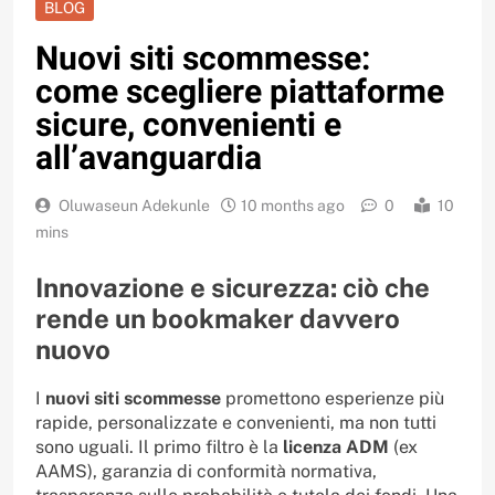
BLOG
Nuovi siti scommesse:
come scegliere piattaforme
sicure, convenienti e
all’avanguardia
Oluwaseun Adekunle
10 months ago
0
10
mins
Innovazione e sicurezza: ciò che
rende un bookmaker davvero
nuovo
I
nuovi siti scommesse
promettono esperienze più
rapide, personalizzate e convenienti, ma non tutti
sono uguali. Il primo filtro è la
licenza ADM
(ex
AAMS), garanzia di conformità normativa,