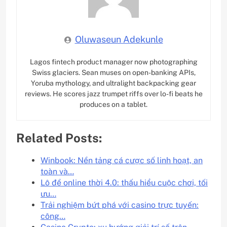
Oluwaseun Adekunle
Lagos fintech product manager now photographing
Swiss glaciers. Sean muses on open-banking APIs,
Yoruba mythology, and ultralight backpacking gear
reviews. He scores jazz trumpet riffs over lo-fi beats he
produces on a tablet.
Related Posts:
Winbook: Nền tảng cá cược số linh hoạt, an
toàn và…
Lô đề online thời 4.0: thấu hiểu cuộc chơi, tối
ưu…
Trải nghiệm bứt phá với casino trực tuyến:
công…