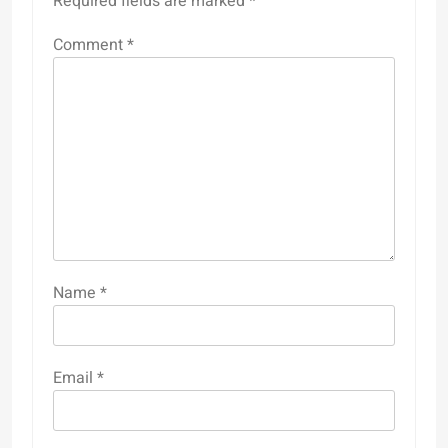
Required fields are marked
*
Comment
*
Name
*
Email
*