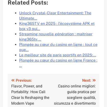
Related Posts:
Unlock Crystal-Clear Entertainment: The
Ultimate…
King365TV en 2025 : l’écosystème APK et
box v3 qui…
Streaming nouvelle génération : maîtriser
king365tv,…
Plongée au cœur du casino en ligne : tout ce
que…
Le meilleur site de paris sportifs en 2025:…
Plongée au cœur du casino en ligne France :
…
Post
Previous:
Next:
Flavor, Power, and
Casino online migliori:
navigation
Portability: How Cali
guida pratica per
Clear Is Reshaping the
scegliere qualità,
Modern Vape
sicurezza e divertimento