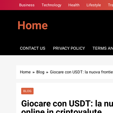
Skip
Business
Technology
Health
Lifestyle
Tr
to
content
Home
CONTACT US
PRIVACY POLICY
TERMS AN
Home
Blog
Giocare con USDT: la nuova frontier
BLOG
Giocare con USDT: la nu
online in criptovalute