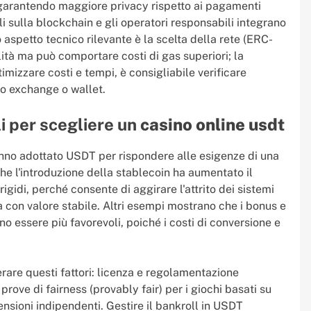
 garantendo maggiore privacy rispetto ai pagamenti
li sulla blockchain e gli operatori responsabili integrano
ro aspetto tecnico rilevante è la scelta della rete (ERC-
ità ma può comportare costi di gas superiori; la
mizzare costi e tempi, è consigliabile verificare
io exchange o wallet.
li per scegliere un
casino online usdt
anno adottato USDT per rispondere alle esigenze di una
he l'introduzione della stablecoin ha aumentato il
rigidi, perché consente di aggirare l'attrito dei sistemi
con valore stabile. Altri esempi mostrano che i bonus e
o essere più favorevoli, poiché i costi di conversione e
erare questi fattori: licenza e regolamentazione
prove di fairness (provably fair) per i giochi basati su
ensioni indipendenti. Gestire il bankroll in USDT