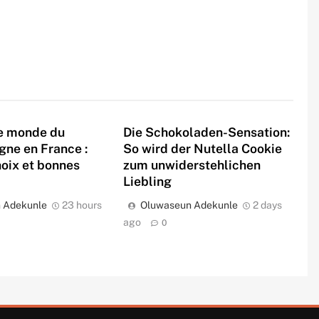
le monde du
Die Schokoladen-Sensation:
igne en France :
So wird der Nutella Cookie
hoix et bonnes
zum unwiderstehlichen
Liebling
 Adekunle
23 hours
Oluwaseun Adekunle
2 days
ago
0