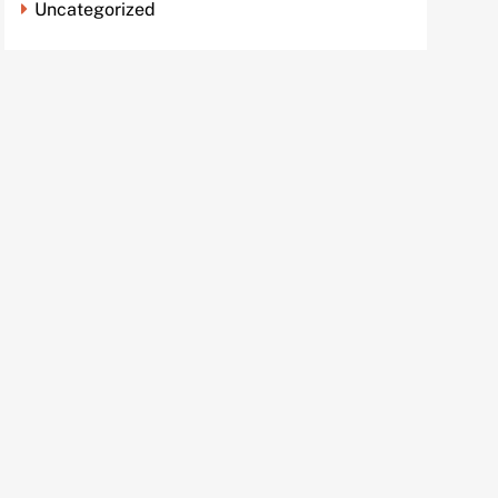
Uncategorized