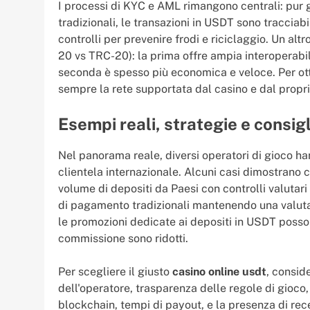
I processi di KYC e AML rimangono centrali: pur
tradizionali, le transazioni in USDT sono tracciabi
controlli per prevenire frodi e riciclaggio. Un alt
20 vs TRC-20): la prima offre ampia interoperabil
seconda è spesso più economica e veloce. Per otti
sempre la rete supportata dal casino e dal propr
Esempi reali, strategie e consig
Nel panorama reale, diversi operatori di gioco h
clientela internazionale. Alcuni casi dimostrano c
volume di depositi da Paesi con controlli valutari 
di pagamento tradizionali mantenendo una valuta 
le promozioni dedicate ai depositi in USDT posson
commissione sono ridotti.
Per scegliere il giusto
casino online usdt
, consid
dell'operatore, trasparenza delle regole di gioco, 
blockchain, tempi di payout, e la presenza di rec