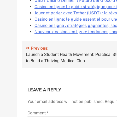
USDT Casino Online: Il Futuro del Gioco d
Casino en ligne: le guide stratégique pour
Jouer et parier avec Tether (USDT) : la rév
Casino en ligne: le guide essentiel pour u
Casino en ligne : stratégies gagnantes, séc
Nouveaux casinos en ligne: tendances, inn
Post
Previous:
Launch a Student Health Movement: Practical S
navigation
to Build a Thriving Medical Club
LEAVE A REPLY
Your email address will not be published.
Requir
Comment
*