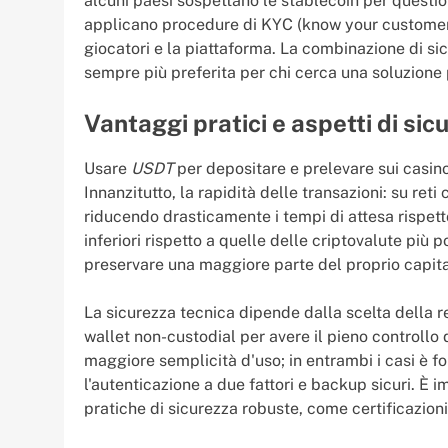
alcuni paesi sospettano le stablecoin per question
applicano procedure di KYC (know your customer
giocatori e la piattaforma. La combinazione di sic
sempre più preferita per chi cerca una soluzione p
Vantaggi pratici e aspetti di sic
Usare
USDT
per depositare e prelevare sui casin
Innanzitutto, la rapidità delle transazioni: su reti
riducendo drasticamente i tempi di attesa rispett
inferiori rispetto a quelle delle criptovalute più p
preservare una maggiore parte del proprio capita
La sicurezza tecnica dipende dalla scelta della re
wallet non-custodial per avere il pieno controllo 
maggiore semplicità d'uso; in entrambi i casi è 
l'autenticazione a due fattori e backup sicuri. È 
pratiche di sicurezza robuste, come certificazioni 