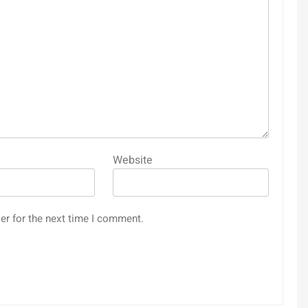
Website
er for the next time I comment.