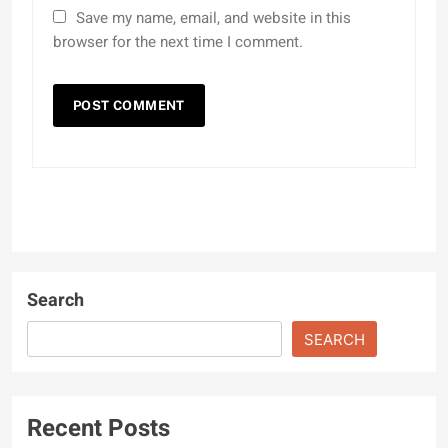
Save my name, email, and website in this
browser for the next time I comment.
Search
SEARCH
Recent Posts