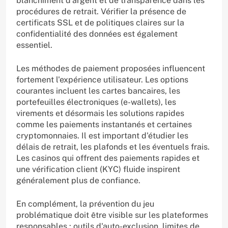
blanchiment d'argent et de transparence dans les
procédures de retrait. Vérifier la présence de
certificats SSL et de politiques claires sur la
confidentialité des données est également
essentiel.
Les méthodes de paiement proposées influencent
fortement l'expérience utilisateur. Les options
courantes incluent les cartes bancaires, les
portefeuilles électroniques (e-wallets), les
virements et désormais les solutions rapides
comme les paiements instantanés et certaines
cryptomonnaies. Il est important d'étudier les
délais de retrait, les plafonds et les éventuels frais.
Les casinos qui offrent des paiements rapides et
une vérification client (KYC) fluide inspirent
généralement plus de confiance.
En complément, la prévention du jeu
problématique doit être visible sur les plateformes
responsables : outils d'auto-exclusion, limites de