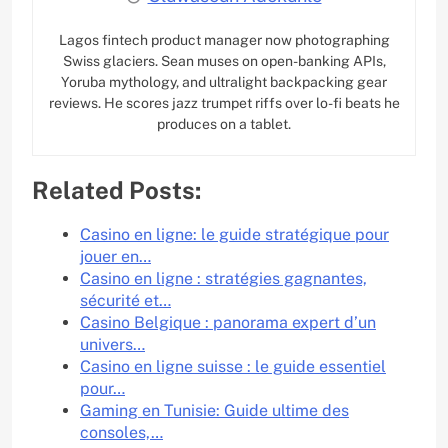
Lagos fintech product manager now photographing
Swiss glaciers. Sean muses on open-banking APIs,
Yoruba mythology, and ultralight backpacking gear
reviews. He scores jazz trumpet riffs over lo-fi beats he
produces on a tablet.
Related Posts:
Casino en ligne: le guide stratégique pour
jouer en…
Casino en ligne : stratégies gagnantes,
sécurité et…
Casino Belgique : panorama expert d’un
univers…
Casino en ligne suisse : le guide essentiel
pour…
Gaming en Tunisie: Guide ultime des
consoles,…