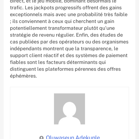
direct, et le jeu mobile, dominant désormais le
trafic. Les jackpots progressifs offrent des gains
exceptionnels mais avec une probabilité très faible
; ils conviennent à ceux qui cherchent un gain
potentiellement transformateur plutôt qu'une
stratégie de revenu régulier. Enfin, des études de
cas publiées par des opérateurs ou des organismes
indépendants montrent que la transparence, le
support client réactif et des systèmes de paiement
fiables sont les facteurs déterminants qui
distinguent les plateformes pérennes des offres
éphémères.
Oluwaseun Adekunle