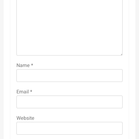
Name
*
Email
*
Website