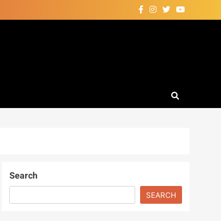
Search
SEARCH