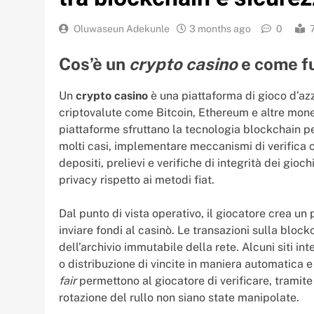
Oluwaseun Adekunle
3 months ago
0
Cos’è un
crypto casino
e come fu
Un
crypto casino
è una piattaforma di gioco d’az
criptovalute come Bitcoin, Ethereum e altre monete
piattaforme sfruttano la tecnologia blockchain pe
molti casi, implementare meccanismi di verifica 
depositi, prelievi e verifiche di integrità dei g
privacy rispetto ai metodi fiat.
Dal punto di vista operativo, il giocatore crea un 
inviare fondi al casinò. Le transazioni sulla blo
dell’archivio immutabile della rete. Alcuni siti 
o distribuzione di vincite in maniera automatica e
fair
permettono al giocatore di verificare, tramite
rotazione del rullo non siano state manipolate.