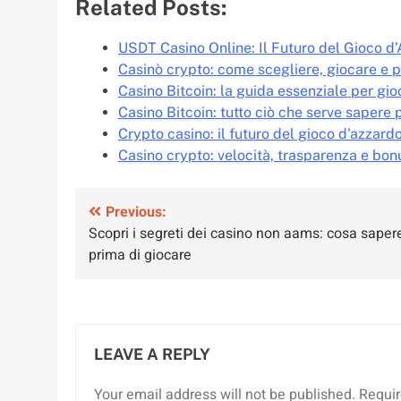
Related Posts:
USDT Casino Online: Il Futuro del Gioco d
Casinò crypto: come scegliere, giocare e
Casino Bitcoin: la guida essenziale per gio
Casino Bitcoin: tutto ciò che serve sapere 
Crypto casino: il futuro del gioco d'azzard
Casino crypto: velocità, trasparenza e bo
Post
Previous:
Scopri i segreti dei casino non aams: cosa saper
navigation
prima di giocare
LEAVE A REPLY
Your email address will not be published.
Requir