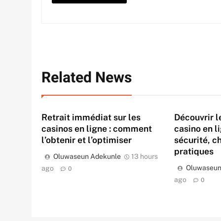
Related News
Retrait immédiat sur les
Découvrir 
casinos en ligne : comment
casino en l
l’obtenir et l’optimiser
sécurité, c
pratiques
Oluwaseun Adekunle
13 hours
Oluwaseun
ago
0
ago
0