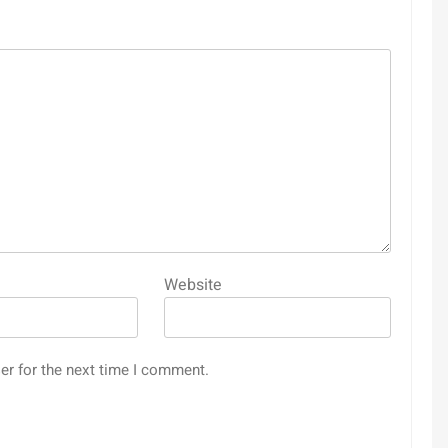
Website
er for the next time I comment.