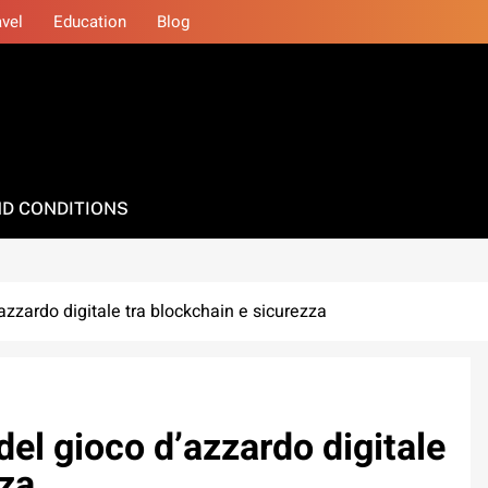
avel
Education
Blog
D CONDITIONS
’azzardo digitale tra blockchain e sicurezza
 del gioco d’azzardo digitale
zza