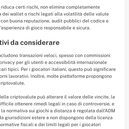
 riduca certi rischi, non elimina completamente
ei wallet o rischi legati alla volatilità delle valute
e con buona reputazione, audit pubblici del codice e
’esperienza di gioco responsabile e sicura.
tivi da considerare
ncludono transazioni veloci, spesso con commissioni
privacy per gli utenti e accessibilità internazionale
i tipici. Per i giocatori italiani, questo può significare
iorni lavorativi. Inoltre, molte piattaforme propongono
riptovalute.
 delle criptovalute può alterare il valore delle vincite, la
ficile ottenere rimedi legali in caso di controversie, e
lia la normativa sui giochi a distanza è regolata dall’ADM
a giurisdizioni estere e non dispongono della licenza
rmative fiscali e dei limiti legali per i giocatori