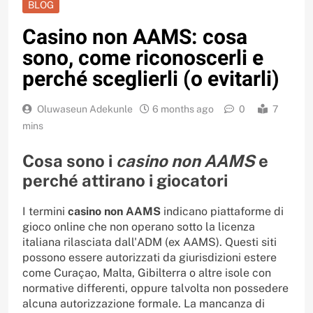
BLOG
Casino non AAMS: cosa
sono, come riconoscerli e
perché sceglierli (o evitarli)
Oluwaseun Adekunle
6 months ago
0
7
mins
Cosa sono i
casino non AAMS
e
perché attirano i giocatori
I termini
casino non AAMS
indicano piattaforme di
gioco online che non operano sotto la licenza
italiana rilasciata dall'ADM (ex AAMS). Questi siti
possono essere autorizzati da giurisdizioni estere
come Curaçao, Malta, Gibilterra o altre isole con
normative differenti, oppure talvolta non possedere
alcuna autorizzazione formale. La mancanza di