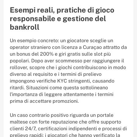
Esempi reali, pratiche di gioco
responsabile e gestione del
bankroll
Un esempio concreto: un giocatore sceglie un
operator straniero con licenza a Curaçao attratto da
un bonus del 200% e giri gratis sulle slot più
popolari. Dopo aver scommesso per raggiungere il
rollover, scopre che i giochi contribuiscono in modo
diverso al requisito e i termini di prelievo
impongono verifiche KYC stringenti, causando
ritardi. Situazioni come questa sottolineano
l'importanza di leggere attentamente i termini
prima di accettare promozioni.
Un caso contrario positivo riguarda un portale
maltese con forte reputazione che offre supporto
clienti 24/7, certificazioni indipendenti e processi di
prelievo rapidi: i giocatori che hanno verificato la