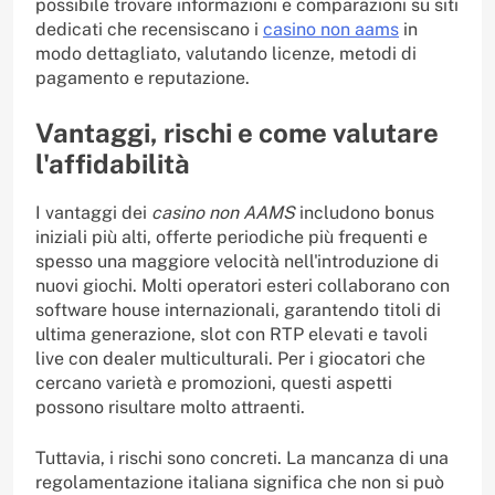
possibile trovare informazioni e comparazioni su siti
dedicati che recensiscano i
casino non aams
in
modo dettagliato, valutando licenze, metodi di
pagamento e reputazione.
Vantaggi, rischi e come valutare
l'affidabilità
I vantaggi dei
casino non AAMS
includono bonus
iniziali più alti, offerte periodiche più frequenti e
spesso una maggiore velocità nell'introduzione di
nuovi giochi. Molti operatori esteri collaborano con
software house internazionali, garantendo titoli di
ultima generazione, slot con RTP elevati e tavoli
live con dealer multiculturali. Per i giocatori che
cercano varietà e promozioni, questi aspetti
possono risultare molto attraenti.
Tuttavia, i rischi sono concreti. La mancanza di una
regolamentazione italiana significa che non si può