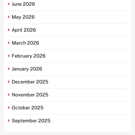
June 2026
May 2026
April 2026
March 2026
February 2026
January 2026
December 2025
November 2025
October 2025
September 2025