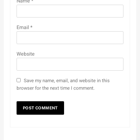
Name
*
Email
*
Website
Save my name, email, and website in this
browser for the next time I comment.