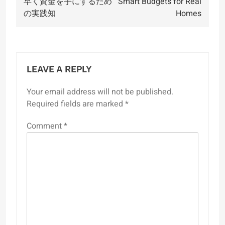
早く資金を手にするため
Smart Budgets for Real
の実践知
Homes
LEAVE A REPLY
Your email address will not be published.
Required fields are marked
*
Comment
*