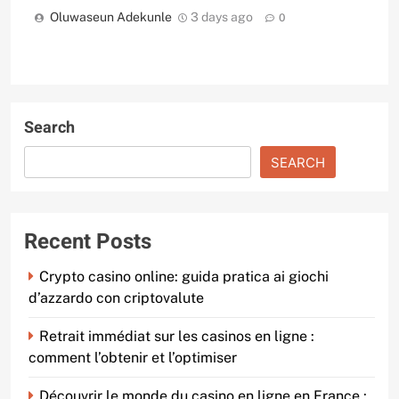
Oluwaseun Adekunle
3 days ago
0
Search
SEARCH
Recent Posts
Crypto casino online: guida pratica ai giochi
d’azzardo con criptovalute
Retrait immédiat sur les casinos en ligne :
comment l’obtenir et l’optimiser
Découvrir le monde du casino en ligne en France :