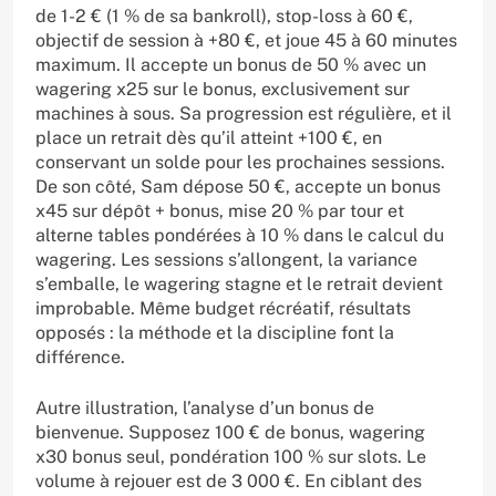
de 1-2 € (1 % de sa bankroll), stop-loss à 60 €,
objectif de session à +80 €, et joue 45 à 60 minutes
maximum. Il accepte un bonus de 50 % avec un
wagering x25 sur le bonus, exclusivement sur
machines à sous. Sa progression est régulière, et il
place un retrait dès qu’il atteint +100 €, en
conservant un solde pour les prochaines sessions.
De son côté, Sam dépose 50 €, accepte un bonus
x45 sur dépôt + bonus, mise 20 % par tour et
alterne tables pondérées à 10 % dans le calcul du
wagering. Les sessions s’allongent, la variance
s’emballe, le wagering stagne et le retrait devient
improbable. Même budget récréatif, résultats
opposés : la méthode et la discipline font la
différence.
Autre illustration, l’analyse d’un bonus de
bienvenue. Supposez 100 € de bonus, wagering
x30 bonus seul, pondération 100 % sur slots. Le
volume à rejouer est de 3 000 €. En ciblant des