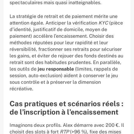
spectaculaires mais quasi inatteignables.
La stratégie de retrait et de paiement mérite une
attention égale. Anticiper la vérification
KYC
(pièce
d’identité, justificatif de domicile, moyen de
paiement) accélère l’encaissement. Choisir des
méthodes réputées pour leur rapidité et leur
réversibilité, fractionner ses retraits pour sécuriser
les gains, et éviter de rejouer des fonds destinés au
retrait sont des habitudes prudentes. En parallèle,
les outils de
jeu responsable
(limites, rappels de
session, auto-exclusion) aident à conserver le jeu
sous contrôle et à préserver la dimension
récréative.
Cas pratiques et scénarios réels :
de l’inscription à l’encaissement
Imaginons deux profils. Alex démarre avec 200 €. Il
choisit des slots à fort
RTP
(>96 %), fixe des mises