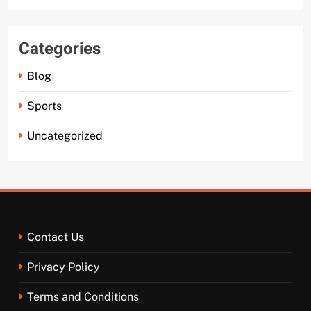
Categories
Blog
Sports
Uncategorized
Contact Us
Privacy Policy
Terms and Conditions