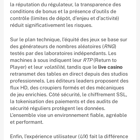
la réputation du régulateur, la transparence des
conditions de bonus et la présence d’outils de
contrôle (limites de dépôt, d’enjeu et d’activité)
réduit significativement les risques.
Sur le plan technique, l’équité des jeux se base sur
des générateurs de nombres aléatoires (
RNG
)
testés par des laboratoires indépendants. Les
machines à sous indiquent leur
RTP
(Return to
Player) et leur
volatilité
, tandis que le
live casino
retransmet des tables en direct depuis des studios
professionnels. Les éditeurs leaders proposent des
flux HD, des croupiers formés et des mécaniques
de jeu enrichies. Côté sécurité, le chiffrement SSL,
la tokenisation des paiements et des audits de
sécurité réguliers protègent les données.
L’ensemble vise un environnement fiable, agréable
et performant.
Enfin, l’expérience utilisateur (
UX
) fait la différence