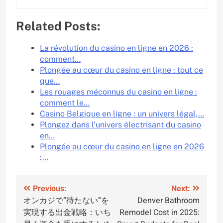
Related Posts:
La révolution du casino en ligne en 2026 :
comment…
Plongée au cœur du casino en ligne : tout ce
que…
Les rouages méconnus du casino en ligne :
comment le…
Casino Belgique en ligne : un univers légal,…
Plongez dans l’univers électrisant du casino
en…
Plongée au cœur du casino en ligne en 2026
:…
Post
Previous:
Next:
オンカジで“待たない”を
Denver Bathroom
navigation
実現する出金戦略：いち
Remodel Cost in 2025: